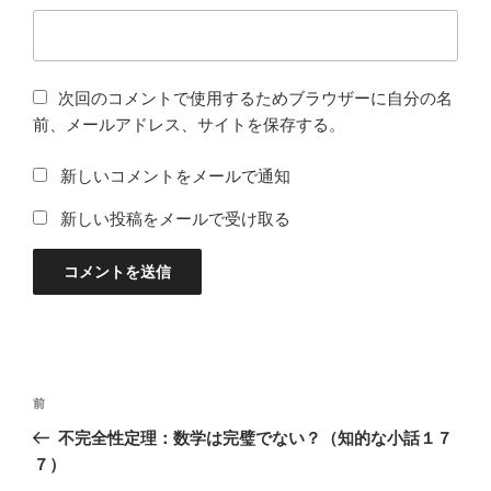
次回のコメントで使用するためブラウザーに自分の名
前、メールアドレス、サイトを保存する。
新しいコメントをメールで通知
新しい投稿をメールで受け取る
投
過
前
稿
去
不完全性定理：数学は完璧でない？（知的な小話１７
ナ
の
７）
ビ
投