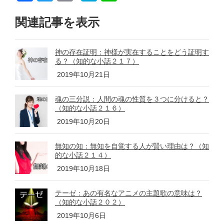
a
wi
m
at
n
関連記事を表示
c
tt
ail
e
e
e
er
n
神の存在証明：神様が実在することをどう証明す
b
a
る？（知的な小話２１７）
o
2019年10月21日
o
魂の三分説：人間の魂の性質を３つに分けると？
k
（知的な小話２１６）
2019年10月20日
無知の知：無知を自覚する人が賢い理由は？（知
的な小話２１４）
2019年10月18日
テーゼ：あの有名なアニメの主題歌の意味は？
（知的な小話２０２）
2019年10月6日