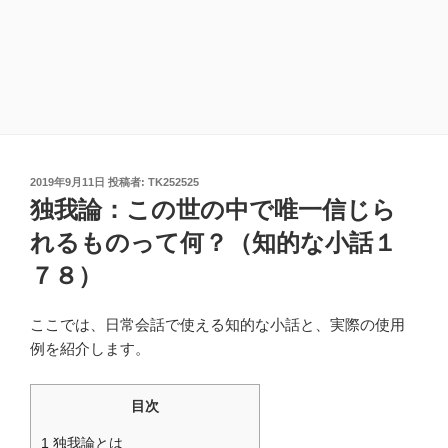
投
2019年9月11日
投稿者:
TK252525
稿
独我論：この世の中で唯一信じら
日:
れるものって何？（知的な小話１
７８）
ここでは、日常会話で使える知的な小話と、実際の使用
例を紹介します。
目次
1
独我論とは