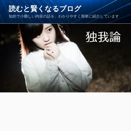
コ
読むと賢くなるブログ
ン
知的で小難しい内容の話を、わかりやすく簡単に紹介しています
テ
ン
ツ
へ
ス
キ
ッ
プ