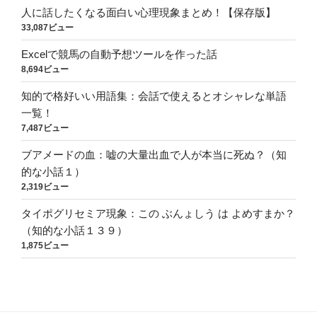
人に話したくなる面白い心理現象まとめ！【保存版】
33,087ビュー
Excelで競馬の自動予想ツールを作った話
8,694ビュー
知的で格好いい用語集：会話で使えるとオシャレな単語
一覧！
7,487ビュー
ブアメードの血：嘘の大量出血で人が本当に死ぬ？（知
的な小話１）
2,319ビュー
タイポグリセミア現象：この ぶんょしう は よめすまか？
（知的な小話１３９）
1,875ビュー