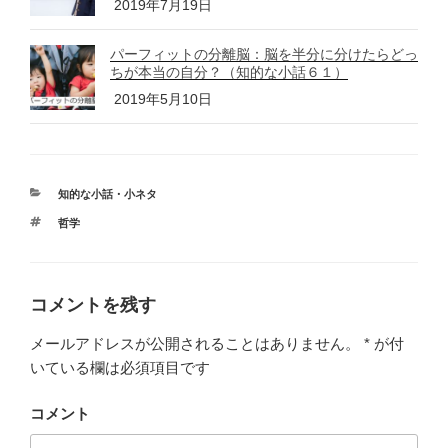
2019年7月19日
パーフィットの分離脳：脳を半分に分けたらどっ
ちが本当の自分？（知的な小話６１）
2019年5月10日
カ
知的な小話・小ネタ
テ
タ
哲学
ゴ
グ
リ
ー
コメントを残す
メールアドレスが公開されることはありません。
*
が付
いている欄は必須項目です
コメント