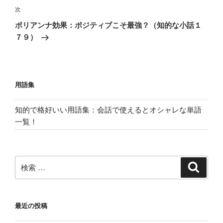
稿
ゲ
次
次
の
ー
ポリアンナ効果：ポジティブこそ最強？（知的な小話１
投
シ
７９）
稿
ョ
ン
用語集
知的で格好いい用語集：会話で使えるとオシャレな単語
一覧！
検
検
索
索:
最近の投稿