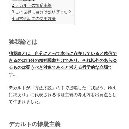
2
デカルトの懐疑主義
3
この世界に自分は独りぼっち？
4
日常会話での使用方法
独我論とは
独我論とは、自分にとって本当に存在していると確信で
きるのは自分の精神現象だけであり、それ以外のあらゆ
るものは疑うべき対象であると考える哲学的な立場で
す。
デカルトが『方法序説』の中で提唱した「我思う、ゆえ
に我あり」に代表される懐疑主義の考え方を出発点とし
て生まれました。
デカルトの懐疑主義