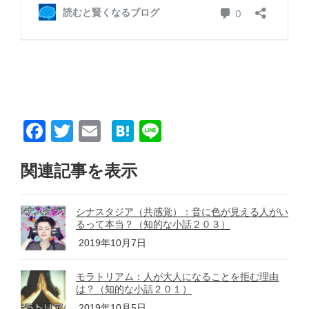
F
T
E
H
Li
a
wi
m
at
n
関連記事を表示
c
tt
ail
e
e
e
er
n
シナスタジア（共感覚）：音に色が見える人がい
b
a
るって本当？（知的な小話２０３）
o
2019年10月7日
o
モラトリアム：人が大人になることを拒む理由
k
は？（知的な小話２０１）
2019年10月5日