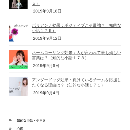
５）
2019年9月18日
ポリアンナ効果：ポジティブこそ最強？（知的な
小話１７９）
2019年9月12日
ネームコーリング効果：人が言われて最も嬉しい
言葉は？（知的な小話１７３）
2019年9月6日
アンダードッグ効果：負けているチームを応援し
たくなる理由は？（知的な小話１７１）
2019年9月4日
カ
知的な小話・小ネタ
テ
タ
心理