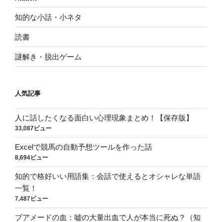
知的な小話・小ネタ
読書
謎解き・脱出ゲーム
人気記事
人に話したくなる面白い心理現象まとめ！【保存版】
33,087ビュー
Excelで競馬の自動予想ツールを作った話
8,694ビュー
知的で格好いい用語集：会話で使えるとオシャレな単語
一覧！
7,487ビュー
ブアメードの血：嘘の大量出血で人が本当に死ぬ？（知