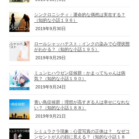
シンクロニシティ：運命的な偶然は実在する？
（知的な小話１９６）
2019年9月30日
ロールシャッハテスト：インクの染みで心理状態
がわかる？（知的な小話１９５）
2019年9月29日
ミュンヒハウゼン症候群：かまってちゃんは病
気？（知的な小話１９０）
2019年9月24日
青い鳥症候群：理想が高すぎる人は幸せになれな
い？（知的な小話１８８）
2019年9月21日
シミュラクラ現象：心霊写真の正体は？ なぜコ
ンセントが人の顔に見える？（知的な小話１８