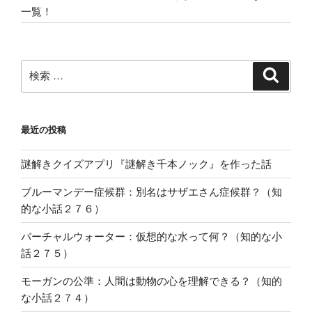
一覧！
検
検
索
索:
最近の投稿
謎解きクイズアプリ『謎解き千本ノック』を作った話
ブルーマンデー症候群：別名はサザエさん症候群？（知
的な小話２７６）
バーチャルウォーター：仮想的な水って何？（知的な小
話２７５）
モーガンの公準：人間は動物の心を理解できる？（知的
な小話２７４）