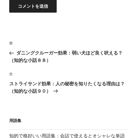
投
過
前
稿
去
ダニングクルーガー効果：弱い犬ほど良く吠える？
ナ
の
（知的な小話８８）
ビ
投
稿
ゲ
次
次
の
ー
ストライサンド効果：人の秘密を知りたくなる理由は？
投
シ
（知的な小話９０）
稿
ョ
ン
用語集
知的で格好いい用語集：会話で使えるとオシャレな単語