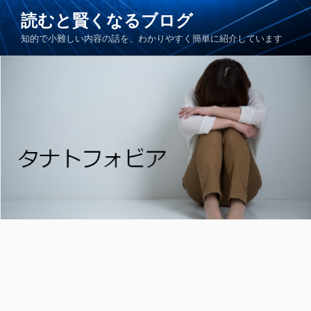
コ
読むと賢くなるブログ
ン
知的で小難しい内容の話を、わかりやすく簡単に紹介しています
テ
ン
ツ
へ
ス
キ
ッ
プ