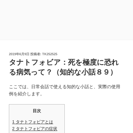
投
2019年6月9日
投稿者:
TK252525
稿
タナトフォビア：死を極度に恐れ
日:
る病気って？（知的な小話８９）
ここでは、日常会話で使える知的な小話と、実際の使用
例を紹介します。
目次
1
タナトフォビアとは
2
タナトフォビアの症状