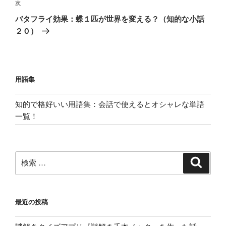
稿
ゲ
次
次
の
ー
バタフライ効果：蝶１匹が世界を変える？（知的な小話
投
シ
２０）
稿
ョ
ン
用語集
知的で格好いい用語集：会話で使えるとオシャレな単語
一覧！
検
検
索
索:
最近の投稿