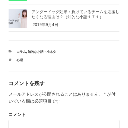
アンダードッグ効果：負けているチームを応援し
たくなる理由は？（知的な小話１７１）
2019年9月4日
カ
コラム
,
知的な小話・小ネタ
テ
タ
心理
ゴ
グ
リ
ー
コメントを残す
メールアドレスが公開されることはありません。
*
が付
いている欄は必須項目です
コメント