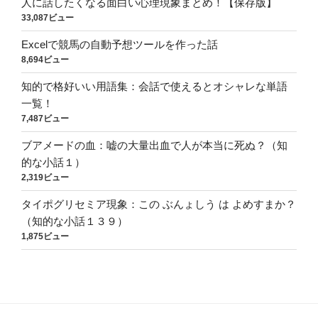
人に話したくなる面白い心理現象まとめ！【保存版】
33,087ビュー
Excelで競馬の自動予想ツールを作った話
8,694ビュー
知的で格好いい用語集：会話で使えるとオシャレな単語
一覧！
7,487ビュー
ブアメードの血：嘘の大量出血で人が本当に死ぬ？（知
的な小話１）
2,319ビュー
タイポグリセミア現象：この ぶんょしう は よめすまか？
（知的な小話１３９）
1,875ビュー