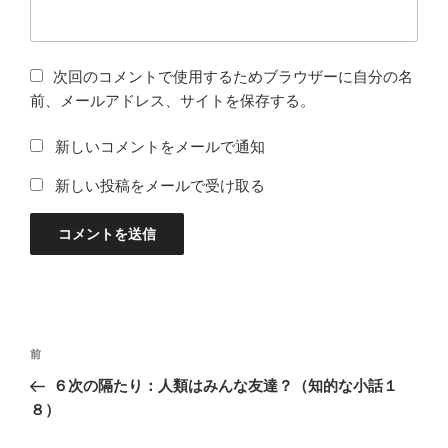
次回のコメントで使用するためブラウザーに自分の名
前、メールアドレス、サイトを保存する。
新しいコメントをメールで通知
新しい投稿をメールで受け取る
投
過
前
稿
去
６次の隔たり：人類はみんな友達？（知的な小話１
ナ
の
８）
ビ
投