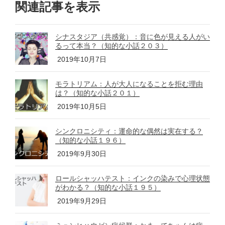
関連記事を表示
c
tt
ail
e
e
e
er
n
シナスタジア（共感覚）：音に色が見える人がい
b
a
るって本当？（知的な小話２０３）
o
2019年10月7日
o
モラトリアム：人が大人になることを拒む理由
k
は？（知的な小話２０１）
2019年10月5日
シンクロニシティ：運命的な偶然は実在する？
（知的な小話１９６）
2019年9月30日
ロールシャッハテスト：インクの染みで心理状態
がわかる？（知的な小話１９５）
2019年9月29日