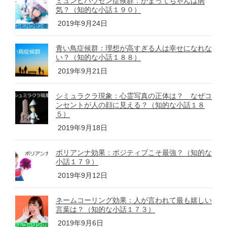
ミュンヒハウゼン症候群：かまってちゃんは病
気？（知的な小話１９０）
2019年9月24日
青い鳥症候群：理想が高すぎる人は幸せになれな
い？（知的な小話１８８）
2019年9月21日
シミュラクラ現象：心霊写真の正体は？ なぜコ
ンセントが人の顔に見える？（知的な小話１８
５）
2019年9月18日
ポリアンナ効果：ポジティブこそ最強？（知的な
小話１７９）
2019年9月12日
ネームコーリング効果：人が言われて最も嬉しい
言葉は？（知的な小話１７３）
2019年9月6日