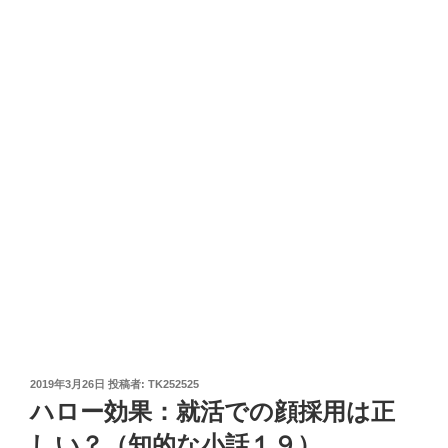
投
2019年3月26日
投稿者:
TK252525
稿
ハロー効果：就活での顔採用は正
日:
しい？（知的な小話１９）