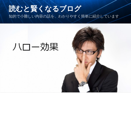
コ
読むと賢くなるブログ
ン
知的で小難しい内容の話を、わかりやすく簡単に紹介しています
テ
ン
ツ
へ
ス
キ
ッ
プ