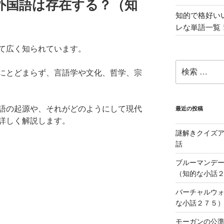
外国語は存在する？（知
知的で格好い
レな単語一覧
て広く知られています。
検
にとどまらず、言語学や文化、哲学、宗
索:
語の起源や、それがどのようにして現代
最近の投稿
詳しく解説します。
謎解きクイズ
話
ブルーマンデ
（知的な小話
バーチャルウ
な小話２７５
モーガンの公