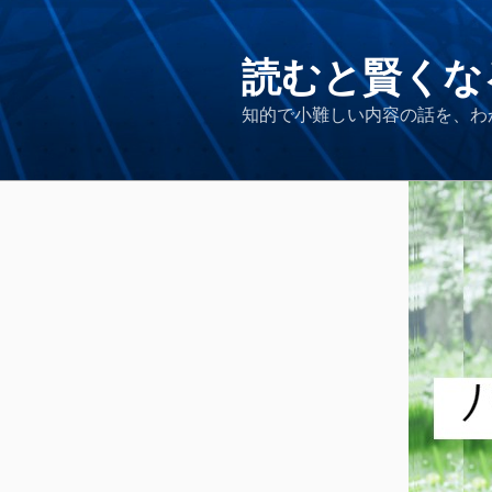
コ
ン
テ
読むと賢くな
ン
知的で小難しい内容の話を、わ
ツ
へ
ス
キ
ッ
プ