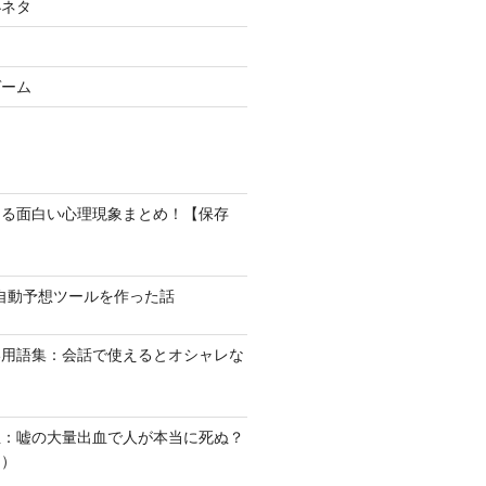
小ネタ
ゲーム
なる面白い心理現象まとめ！【保存
馬の自動予想ツールを作った話
い用語集：会話で使えるとオシャレな
血：嘘の大量出血で人が本当に死ぬ？
１）