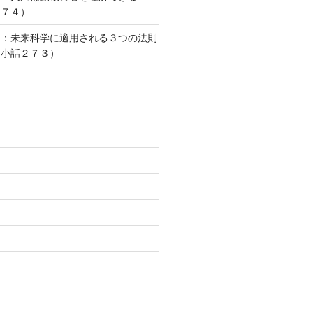
２７４）
則：未来科学に適用される３つの法則
な小話２７３）