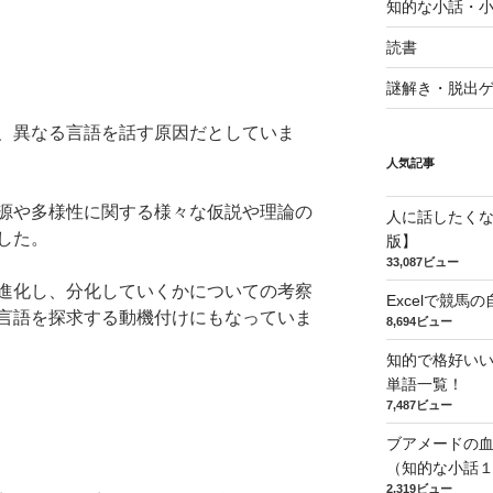
知的な小話・
読書
謎解き・脱出
、異なる言語を話す原因だとしていま
人気記事
源や多様性に関する様々な仮説や理論の
人に話したく
した。
版】
33,087ビュー
進化し、分化していくかについての考察
Excelで競
言語を探求する動機付けにもなっていま
8,694ビュー
知的で格好い
単語一覧！
7,487ビュー
ブアメードの
（知的な小話
2,319ビュー