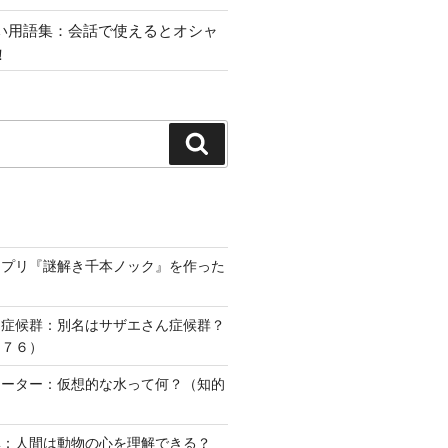
い用語集：会話で使えるとオシャ
！
検
索
アプリ『謎解き千本ノック』を作った
ー症候群：別名はサザエさん症候群？
２７６）
ォーター：仮想的な水って何？（知的
）
準：人間は動物の心を理解できる？