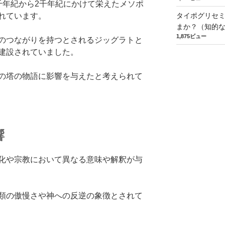
千年紀から2千年紀にかけて栄えたメソポ
れています。
タイポグリセミ
まか？（知的
1,875ビュー
のつながりを持つとされるジッグラトと
建設されていました。
の塔の物語に影響を与えたと考えられて
響
化や宗教において異なる意味や解釈が与
類の傲慢さや神への反逆の象徴とされて