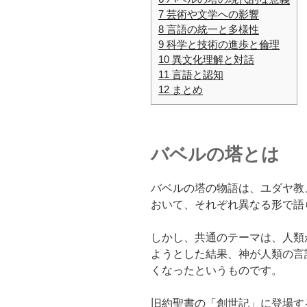
7
芸術や文学への影響
8
言語の統一と多様性
9
科学と技術の進歩と倫理
10
異文化理解と対話
11
言語と認知
12
まとめ
バベルの塔とは
バベルの塔の物語は、ユダヤ教
おいて、それぞれ異なる形で語
しかし、共通のテーマは、人類
ようとした結果、神が人類の言
くなったというものです。
旧約聖書の「創世記」に登場す