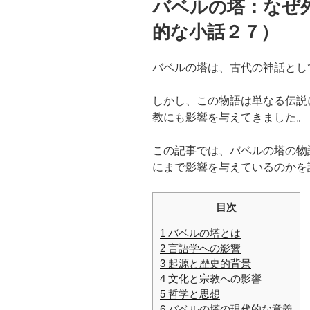
バベルの塔：なぜ
日:
的な小話２７）
バベルの塔は、古代の神話とし
しかし、この物語は単なる伝説
教にも影響を与えてきました。
この記事では、バベルの塔の物
にまで影響を与えているのかを
目次
1
バベルの塔とは
2
言語学への影響
3
起源と歴史的背景
4
文化と宗教への影響
5
哲学と思想
6
バベルの塔の現代的な意義