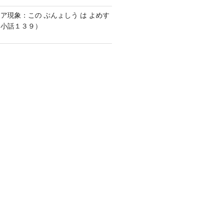
ア現象：この ぶんょしう は よめす
な小話１３９）