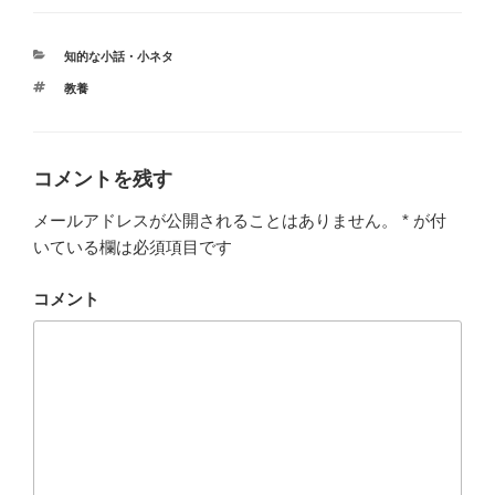
カ
知的な小話・小ネタ
テ
タ
教養
ゴ
グ
リ
ー
コメントを残す
メールアドレスが公開されることはありません。
*
が付
いている欄は必須項目です
コメント