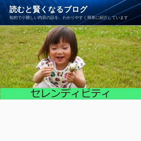
コ
読むと賢くなるブログ
ン
知的で小難しい内容の話を、わかりやすく簡単に紹介しています
テ
ン
ツ
へ
ス
キ
ッ
プ