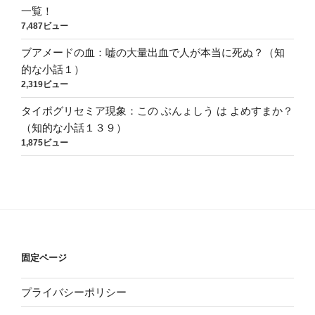
一覧！
7,487ビュー
ブアメードの血：嘘の大量出血で人が本当に死ぬ？（知
的な小話１）
2,319ビュー
タイポグリセミア現象：この ぶんょしう は よめすまか？
（知的な小話１３９）
1,875ビュー
固定ページ
プライバシーポリシー