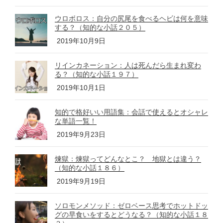
o
ウロボロス：自分の尻尾を食べるヘビは何を意味
k
する？（知的な小話２０５）
2019年10月9日
リインカネーション：人は死んだら生まれ変わ
る？（知的な小話１９７）
2019年10月1日
知的で格好いい用語集：会話で使えるとオシャレ
な単語一覧！
2019年9月23日
煉獄：煉獄ってどんなとこ？ 地獄とは違う？
（知的な小話１８６）
2019年9月19日
ソロモンメソッド：ゼロベース思考でホットドッ
グの早食いをするとどうなる？（知的な小話１８