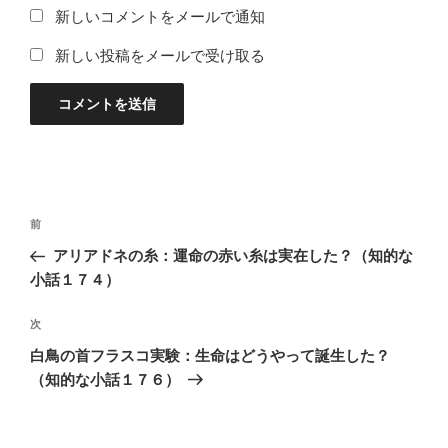
新しいコメントをメールで通知
新しい投稿をメールで受け取る
投
過
前
稿
去
アリアドネの糸：運命の赤い糸は実在した？（知的な
ナ
の
小話１７４）
ビ
投
稿
ゲ
次
次
の
ー
白鳥の首フラスコ実験：生命はどうやって誕生した？
投
シ
（知的な小話１７６）
稿
ョ
ン