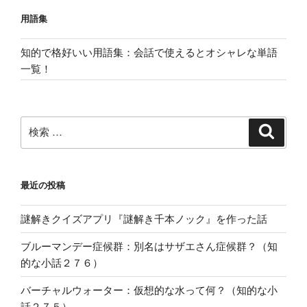
用語集
知的で格好いい用語集：会話で使えるとオシャレな単語
一覧！
検
検
索
索:
最近の投稿
謎解きクイズアプリ『謎解き千本ノック』を作った話
ブルーマンデー症候群：別名はサザエさん症候群？（知
的な小話２７６）
バーチャルウォーター：仮想的な水って何？（知的な小
話２７５）