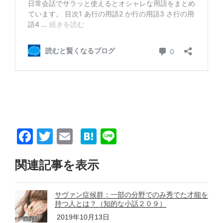
F
T
E
H
Li
a
wi
m
at
n
関連記事を表示
c
tt
ail
e
e
e
er
n
サヴァン症候群：一部の分野でのみ秀でた才能を
b
a
持つ人とは？（知的な小話２０９）
o
2019年10月13日