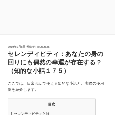
投
2019年9月8日
投稿者:
TK252525
稿
セレンディピティ：あなたの身の
日:
回りにも偶然の幸運が存在する？
（知的な小話１７５）
ここでは、日常会話で使える知的な小話と、実際の使用
例を紹介します。
目次
1
セレンディピティとは