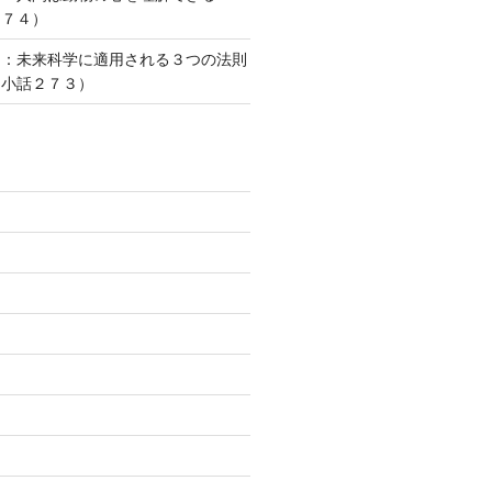
２７４）
則：未来科学に適用される３つの法則
な小話２７３）