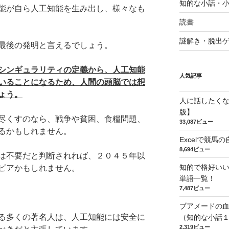
知的な小話・
能が自ら人工知能を生み出し、様々なも
読書
謎解き・脱出
最後の発明と言えるでしょう。
シンギュラリティの定義から、人工知能
人気記事
いることになるため、人間の頭脳では想
ょう。
人に話したく
版】
尽くすのなら、戦争や貧困、食糧問題、
33,087ビュー
るかもしれません。
Excelで競
8,694ビュー
は不要だと判断されれば、２０４５年以
知的で格好い
ピアかもしれません。
単語一覧！
7,487ビュー
ブアメードの
る多くの著名人は、人工知能には安全に
（知的な小話
2,319ビュー