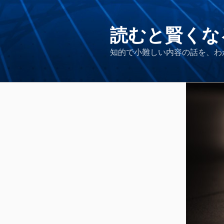
コ
ン
テ
読むと賢くな
ン
知的で小難しい内容の話を、わ
ツ
へ
ス
キ
ッ
プ