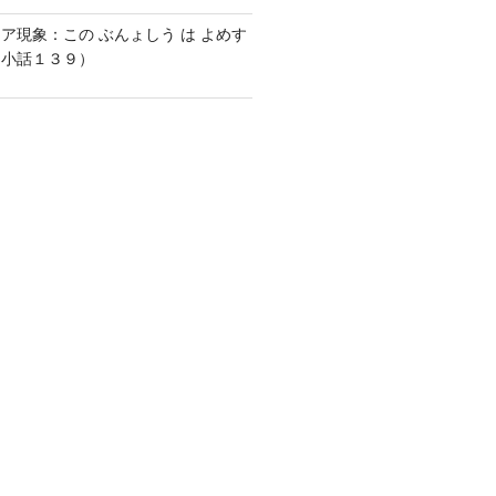
ア現象：この ぶんょしう は よめす
な小話１３９）