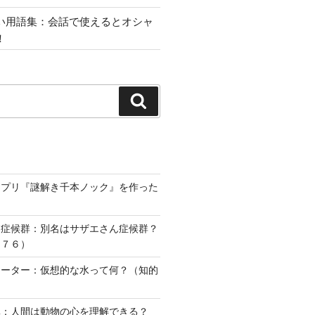
い用語集：会話で使えるとオシャ
！
検
索
アプリ『謎解き千本ノック』を作った
ー症候群：別名はサザエさん症候群？
２７６）
ォーター：仮想的な水って何？（知的
）
準：人間は動物の心を理解できる？