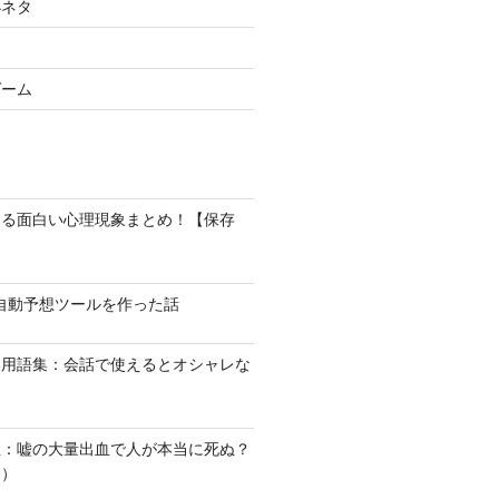
小ネタ
ゲーム
なる面白い心理現象まとめ！【保存
馬の自動予想ツールを作った話
い用語集：会話で使えるとオシャレな
血：嘘の大量出血で人が本当に死ぬ？
１）