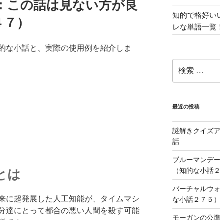
：この話は見ない方が良
知的で格好い
４７）
レな単語一覧
的な小話と、実際の使用例を紹介しま
検
索:
最近の投稿
謎解きクイズ
話
ブルーマンデ
（知的な小話
とは
バーチャルウ
来に超発展した人工知能が、タイムマシ
な小話２７５
分達にとって都合の悪い人間を殺す可能
モーガンの公