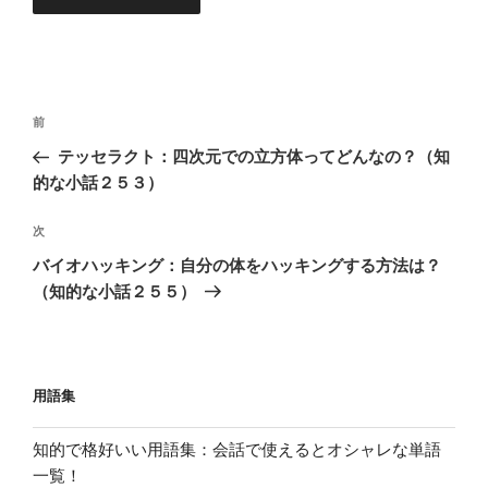
投
過
前
稿
去
テッセラクト：四次元での立方体ってどんなの？（知
ナ
の
的な小話２５３）
ビ
投
稿
ゲ
次
次
の
ー
バイオハッキング：自分の体をハッキングする方法は？
投
シ
（知的な小話２５５）
稿
ョ
ン
用語集
知的で格好いい用語集：会話で使えるとオシャレな単語
一覧！