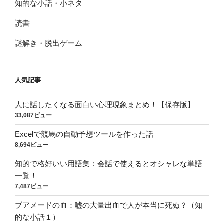
知的な小話・小ネタ
読書
謎解き・脱出ゲーム
人気記事
人に話したくなる面白い心理現象まとめ！【保存版】
33,087ビュー
Excelで競馬の自動予想ツールを作った話
8,694ビュー
知的で格好いい用語集：会話で使えるとオシャレな単語
一覧！
7,487ビュー
ブアメードの血：嘘の大量出血で人が本当に死ぬ？（知
的な小話１）