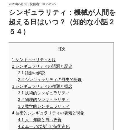
投
2023年5月8日
投稿者:
TK252525
稿
シンギュラリティ：機械が人間を
日:
超える日はいつ？（知的な小話２
５４）
目次
1
シンギュラリティとは
2
シンギュラリティの語源と歴史
2.1
語源の解説
2.2
シンギュラリティの歴史的発展
3
シンギュラリティの種類と概念
3.1
技術的シンギュラリティ
3.2
物理的シンギュラリティ
3.3
数学的シンギュラリティ
4
技術的シンギュラリティの要素と現象
4.1
人工知能と自己改善
4.2
ムーアの法則と技術進化