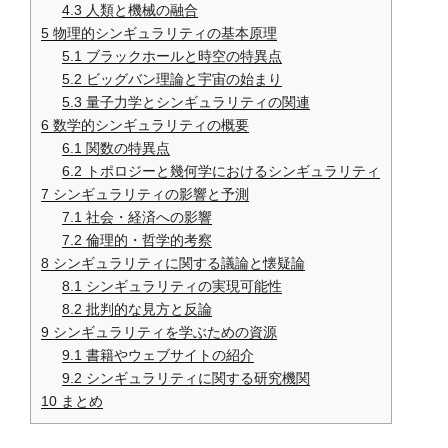
4.3
人類と機械の融合
5
物理的シンギュラリティの基本原理
5.1
ブラックホールと時空の特異点
5.2
ビッグバン理論と宇宙の始まり
5.3
量子力学とシンギュラリティの関連
6
数学的シンギュラリティの概要
6.1
関数の特異点
6.2
トポロジーと幾何学におけるシンギュラリティ
7
シンギュラリティの影響と予測
7.1
社会・経済への影響
7.2
倫理的・哲学的考察
8
シンギュラリティに関する議論と懐疑論
8.1
シンギュラリティの実現可能性
8.2
批判的な見方と反論
9
シンギュラリティを学ぶための資源
9.1
書籍やウェブサイトの紹介
9.2
シンギュラリティに関する研究機関
10
まとめ