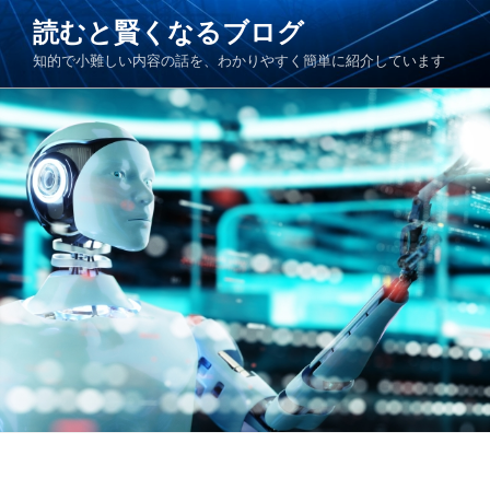
コ
読むと賢くなるブログ
ン
知的で小難しい内容の話を、わかりやすく簡単に紹介しています
テ
ン
ツ
へ
ス
キ
ッ
プ