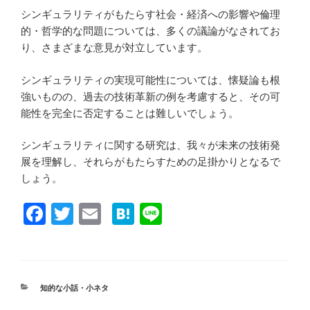
シンギュラリティがもたらす社会・経済への影響や倫理
的・哲学的な問題については、多くの議論がなされてお
り、さまざまな意見が対立しています。
シンギュラリティの実現可能性については、懐疑論も根
強いものの、過去の技術革新の例を考慮すると、その可
能性を完全に否定することは難しいでしょう。
シンギュラリティに関する研究は、我々が未来の技術発
展を理解し、それらがもたらすための足掛かりとなるで
しょう。
F
T
E
H
Li
a
wi
m
at
n
c
tt
ail
e
e
e
er
n
カ
知的な小話・小ネタ
b
a
テ