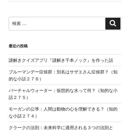
検
検
索
索:
最近の投稿
謎解きクイズアプリ『謎解き千本ノック』を作った話
ブルーマンデー症候群：別名はサザエさん症候群？（知
的な小話２７６）
バーチャルウォーター：仮想的な水って何？（知的な小
話２７５）
モーガンの公準：人間は動物の心を理解できる？（知的
な小話２７４）
クラークの法則：未来科学に適用される３つの法則と