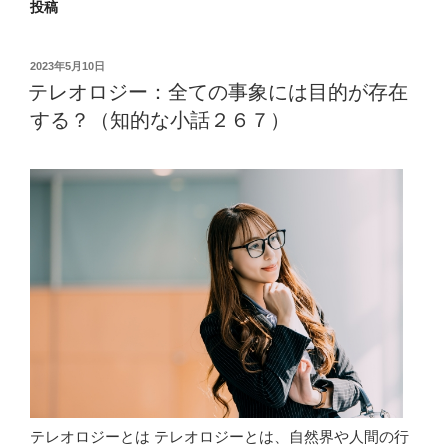
投稿
投
2023年5月10日
稿
テレオロジー：全ての事象には目的が存在
日:
する？（知的な小話２６７）
テレオロジーとは テレオロジーとは、自然界や人間の行