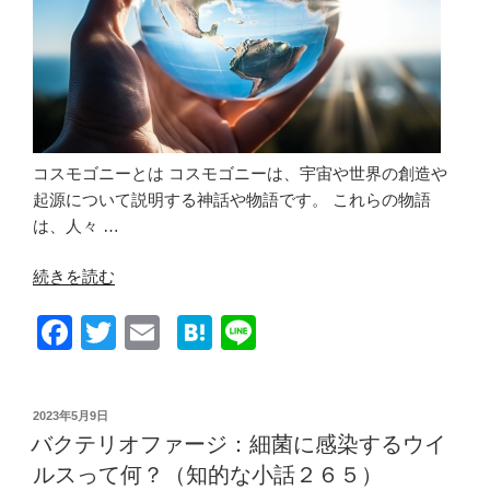
存
在
す
る？
（知
的
な
コスモゴニーとは コスモゴニーは、宇宙や世界の創造や
小
起源について説明する神話や物語です。 これらの物語
話
は、人々 …
２
“コ
６
続きを読む
ス
７）”
F
T
E
H
Li
モ
の
ゴ
a
wi
m
at
n
ニ
c
tt
ail
e
e
ー：
投
2023年5月9日
e
er
n
世
稿
バクテリオファージ：細菌に感染するウイ
日:
界
b
a
ルスって何？（知的な小話２６５）
は