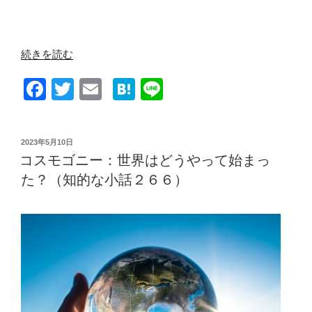
“テ
続きを読む
レ
F
T
E
H
Li
オ
ロ
a
wi
m
at
n
ジ
c
tt
ail
e
e
ー：
投
2023年5月10日
e
er
n
全
稿
コスモゴニー：世界はどうやって始まっ
日:
て
b
a
た？（知的な小話２６６）
の
o
事
o
象
に
k
は
目
的
が