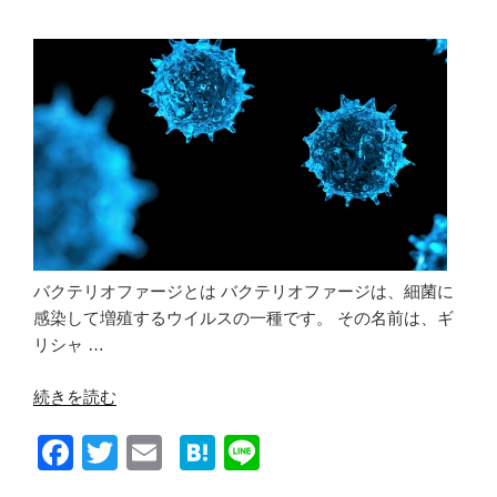
o
ど
o
う
や
k
っ
て
始
ま
っ
た？
（知
的
バクテリオファージとは バクテリオファージは、細菌に
な
感染して増殖するウイルスの一種です。 その名前は、ギ
小
リシャ …
話
２
“バ
続きを読む
６
ク
F
T
E
H
Li
６）”
テ
の
リ
a
wi
m
at
n