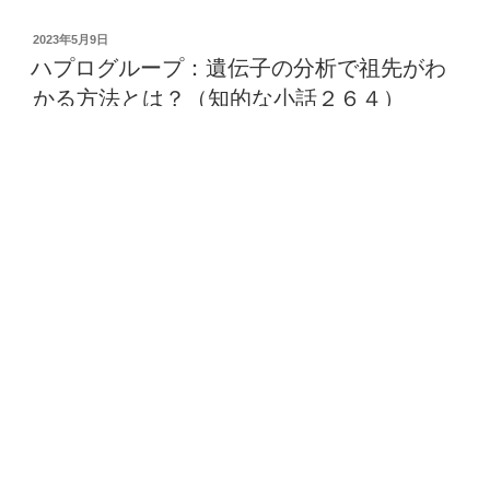
オ
c
tt
ail
e
e
フ
投
2023年5月9日
e
er
n
ァ
稿
ハプログループ：遺伝子の分析で祖先がわ
日:
ー
b
a
かる方法とは？（知的な小話２６４）
ジ：
o
細
o
菌
に
k
感
染
す
る
ウ
イ
ル
ス
っ
ハプログループとは ハプログループは、遺伝子の変異が
て
共通する個体群のグループを指します。 この記事では、
何？