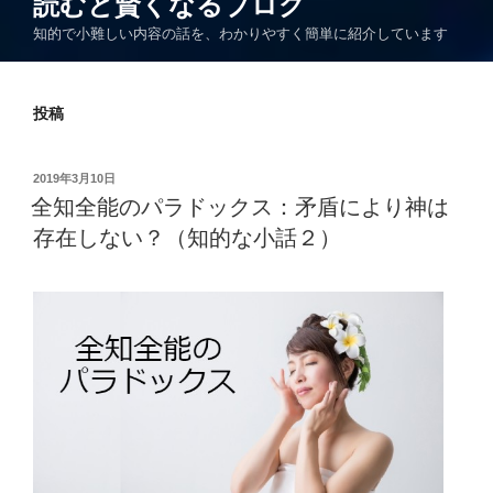
読むと賢くなるブログ
知的で小難しい内容の話を、わかりやすく簡単に紹介しています
投稿
投
2019年3月10日
稿
全知全能のパラドックス：矛盾により神は
日:
存在しない？（知的な小話２）