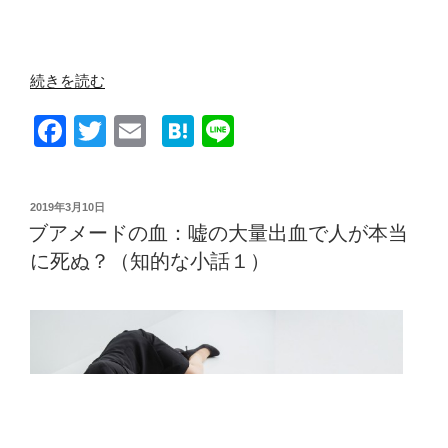
“全
続きを読む
知
F
T
E
H
Li
全
能
a
wi
m
at
n
の
c
tt
ail
e
e
パ
投
2019年3月10日
e
er
n
ラ
稿
ブアメードの血：嘘の大量出血で人が本当
日:
ド
b
a
に死ぬ？（知的な小話１）
ッ
o
ク
o
ス：
矛
k
盾
に
よ
り