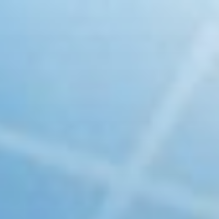
コ
ン
テ
ン
ツ
へ
ス
キ
ッ
プ