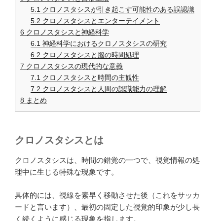
5.1
クロノスタシスが引き起こす可能性のある誤認識
5.2
クロノスタシスとエンターテイメント
6
クロノスタシスと神経科学
6.1
神経科学におけるクロノスタシスの研究
6.2
クロノスタシスと脳の時間処理
7
クロノスタシスの現代的な意義
7.1
クロノスタシスと時間の主観性
7.2
クロノスタシスと人間の認識能力の理解
8
まとめ
クロノスタシスとは
クロノスタシスは、時間の錯覚の一つで、視覚情報の処
理中に生じる特殊な現象です。
具体的には、視線を素早く移動させた後（これをサッカ
ードと言います）、最初の固定した視覚的印象が少し長
く続くように感じる現象を指します。