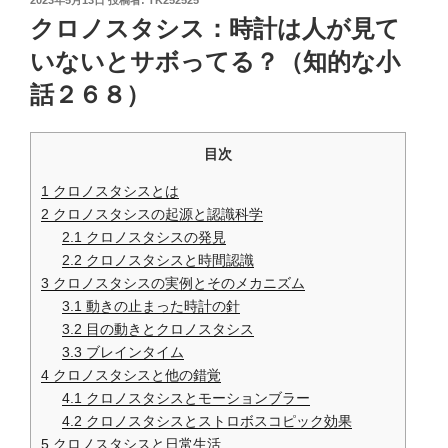
2023年5月13日
投稿者:
TK252525
稿
クロノスタシス：時計は人が見て
日:
いないとサボってる？（知的な小
話２６８）
目次
1
クロノスタシスとは
2
クロノスタシスの起源と認識科学
2.1
クロノスタシスの発見
2.2
クロノスタシスと時間認識
3
クロノスタシスの実例とそのメカニズム
3.1
動きの止まった時計の針
3.2
目の動きとクロノスタシス
3.3
ブレインタイム
4
クロノスタシスと他の錯覚
4.1
クロノスタシスとモーションブラー
4.2
クロノスタシスとストロボスコピック効果
5
クロノスタシスと日常生活