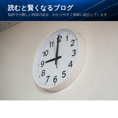
コ
読むと賢くなるブログ
ン
知的で小難しい内容の話を、わかりやすく簡単に紹介しています
テ
ン
ツ
へ
ス
キ
ッ
プ