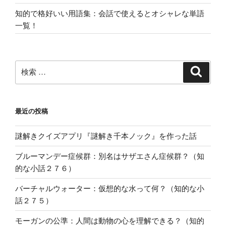
知的で格好いい用語集：会話で使えるとオシャレな単語
一覧！
検
検
索
索:
最近の投稿
謎解きクイズアプリ『謎解き千本ノック』を作った話
ブルーマンデー症候群：別名はサザエさん症候群？（知
的な小話２７６）
バーチャルウォーター：仮想的な水って何？（知的な小
話２７５）
モーガンの公準：人間は動物の心を理解できる？（知的