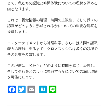
じて、私たちの認識と時間体験についての理解を深める
鍵となります。
これは、視覚情報の処理、時間の主観性、そして我々の
認識がどのように形成されるかについての重要な洞察を
提供します。
エンターテイメントから神経科学、さらには人間の認識
能力の理解に至るまで、クロノスタシスは多くの領域で
その影響を及ぼします。
この理解は、私たちがどのように時間を感じ、経験し、
そしてそれをどのように理解するかについての深い理解
を可能にします。
F
T
E
H
Li
a
wi
m
at
n
c
tt
ail
e
e