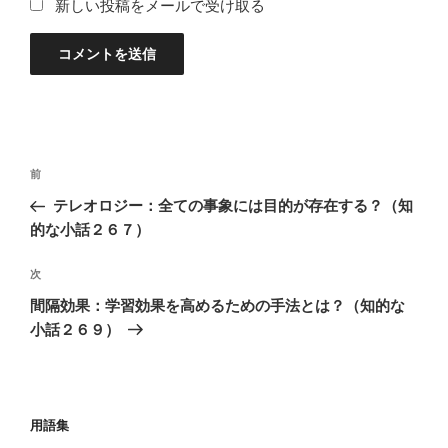
新しい投稿をメールで受け取る
投
過
前
稿
去
テレオロジー：全ての事象には目的が存在する？（知
ナ
の
的な小話２６７）
ビ
投
稿
ゲ
次
次
の
ー
間隔効果：学習効果を高めるための手法とは？（知的な
投
シ
小話２６９）
稿
ョ
ン
用語集