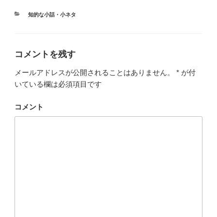
e
er
n
カ
知的な小話・小ネタ
b
a
テ
ゴ
o
リ
ー
o
コメントを残す
k
メールアドレスが公開されることはありません。
*
が付
いている欄は必須項目です
コメント