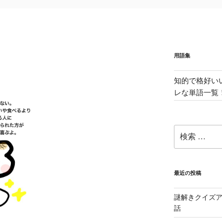
用語集
知的で格好い
レな単語一覧
検
索:
最近の投稿
謎解きクイズ
話