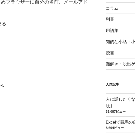
ためブラウザーに自分の名前、メールアド
コラム
副業
取る
用語集
知的な小話・
読書
謎解き・脱出
人気記事
べ
人に話したく
版】
33,087ビュー
Excelで競
8,694ビュー