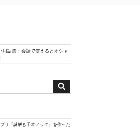
い用語集：会話で使えるとオシャ
！
検
索
アプリ『謎解き千本ノック』を作った