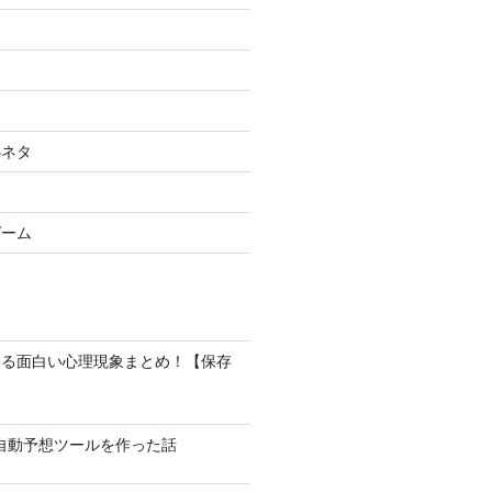
小ネタ
ゲーム
なる面白い心理現象まとめ！【保存
馬の自動予想ツールを作った話