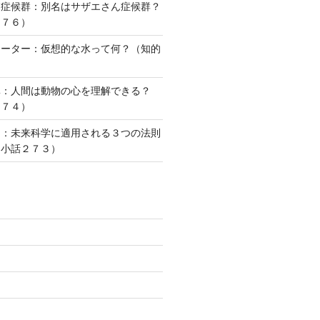
ー症候群：別名はサザエさん症候群？
２７６）
ォーター：仮想的な水って何？（知的
）
準：人間は動物の心を理解できる？
２７４）
則：未来科学に適用される３つの法則
な小話２７３）