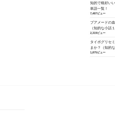
知的で格好い
単語一覧！
7,487ビュー
ブアメードの
（知的な小話
2,319ビュー
タイポグリセミ
まか？（知的
1,875ビュー