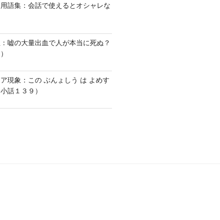
い用語集：会話で使えるとオシャレな
血：嘘の大量出血で人が本当に死ぬ？
１）
ア現象：この ぶんょしう は よめす
な小話１３９）