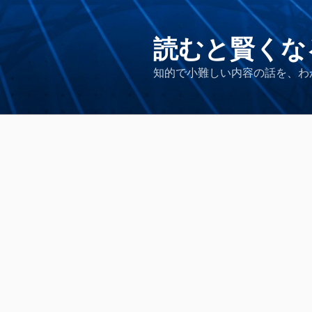
コ
ン
テ
読むと賢くな
ン
知的で小難しい内容の話を、わ
ツ
へ
ス
キ
ッ
プ