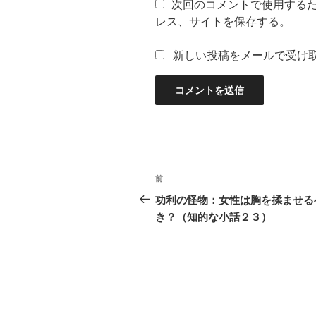
次回のコメントで使用する
レス、サイトを保存する。
新しい投稿をメールで受け
投
過
前
稿
去
功利の怪物：女性は胸を揉ませる
の
き？（知的な小話２３）
ナ
投
ビ
稿
ゲ
ー