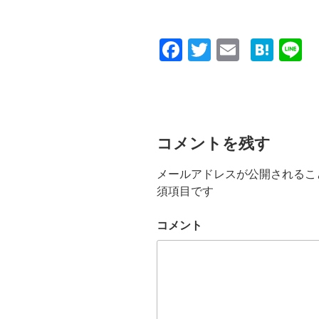
F
T
E
H
L
a
wi
m
at
n
c
tt
ail
e
e
e
er
n
b
a
コメントを残す
o
メールアドレスが公開されるこ
o
須項目です
k
コメント