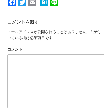
F
T
E
H
Li
a
wi
m
at
n
c
tt
ail
e
e
コメントを残す
e
er
n
メールアドレスが公開されることはありません。
*
が付
b
a
いている欄は必須項目です
o
o
コメント
k