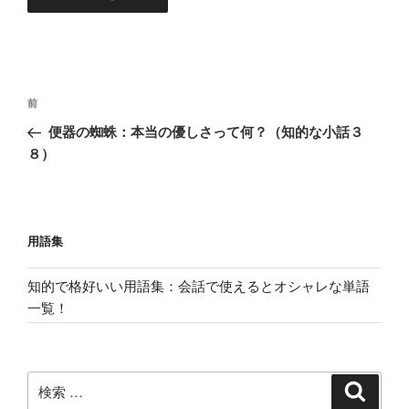
投
過
前
稿
去
便器の蜘蛛：本当の優しさって何？（知的な小話３
ナ
の
８）
ビ
投
稿
ゲ
ー
用語集
シ
ョ
知的で格好いい用語集：会話で使えるとオシャレな単語
ン
一覧！
検
検
索
索: