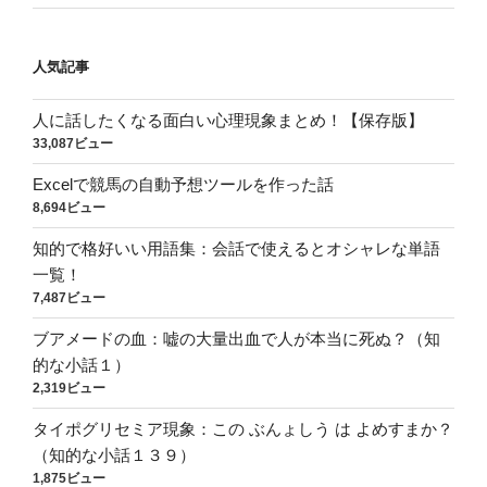
人気記事
人に話したくなる面白い心理現象まとめ！【保存版】
33,087ビュー
Excelで競馬の自動予想ツールを作った話
8,694ビュー
知的で格好いい用語集：会話で使えるとオシャレな単語
一覧！
7,487ビュー
ブアメードの血：嘘の大量出血で人が本当に死ぬ？（知
的な小話１）
2,319ビュー
タイポグリセミア現象：この ぶんょしう は よめすまか？
（知的な小話１３９）
1,875ビュー