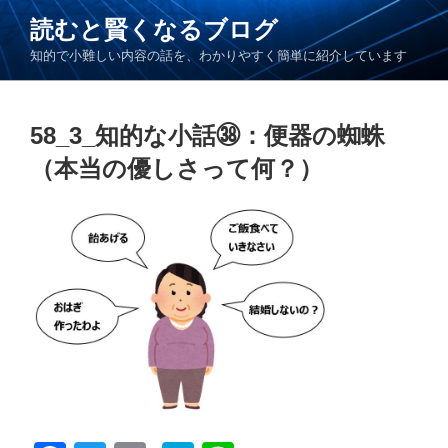
コ
読むと賢くなるブログ
ン
知的で小難しい内容の話を、わかりやすく簡単に紹介しています
テ
ン
ツ
58_3_知的な小話㊳：便器の蜘蛛
へ
ス
（本当の優しさって何？）
キ
ッ
プ