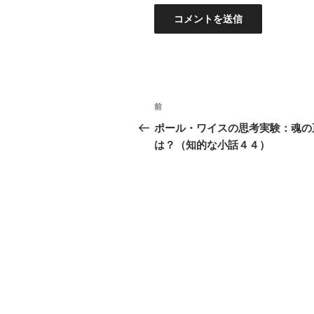
投
過
前
稿
去
ポール・ワイスの思考実験：魂の
の
は？（知的な小話４４）
ナ
投
ビ
稿
ゲ
ー
シ
ョ
ン