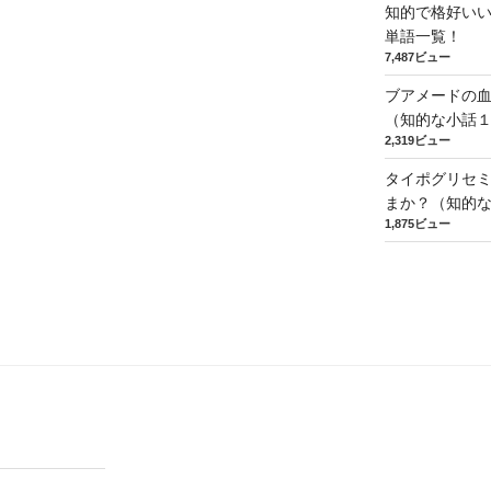
知的で格好い
単語一覧！
7,487ビュー
ブアメードの
（知的な小話
2,319ビュー
タイポグリセミ
まか？（知的
1,875ビュー