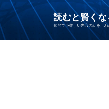
コ
ン
テ
読むと賢くな
ン
知的で小難しい内容の話を、わ
ツ
へ
ス
キ
ッ
プ