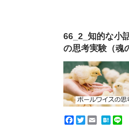
66_2_知的な
の思考実験（魂
F
T
E
H
L