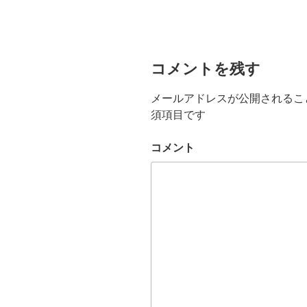
a
wi
m
at
n
c
tt
ail
e
e
e
er
n
b
a
コメントを残す
o
メールアドレスが公開されるこ
o
須項目です
k
コメント