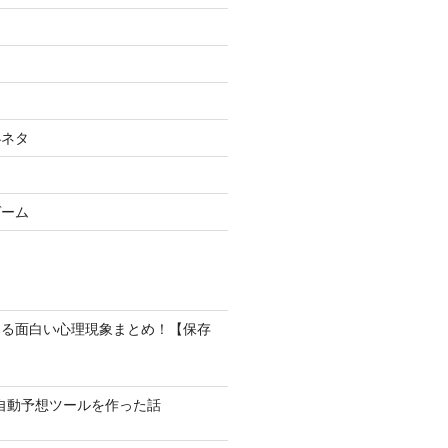
小ネタ
ゲーム
なる面白い心理現象まとめ！【保存
馬の自動予想ツールを作った話