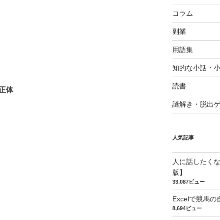
コラム
副業
用語集
知的な小話・
読書
正体
謎解き・脱出
人気記事
人に話したく
版】
33,087ビュー
Excelで競
8,694ビュー