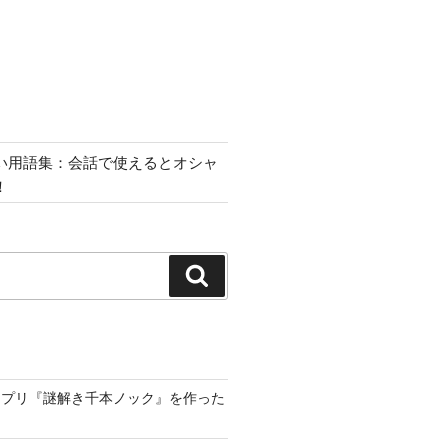
い用語集：会話で使えるとオシャ
！
検
索
アプリ『謎解き千本ノック』を作った