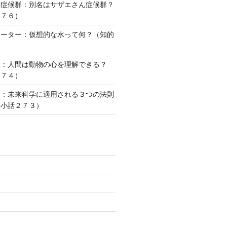
ー症候群：別名はサザエさん症候群？
２７６）
ォーター：仮想的な水って何？（知的
）
準：人間は動物の心を理解できる？
２７４）
則：未来科学に適用される３つの法則
な小話２７３）