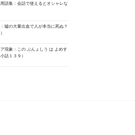
い用語集：会話で使えるとオシャレな
血：嘘の大量出血で人が本当に死ぬ？
１）
ア現象：この ぶんょしう は よめす
な小話１３９）