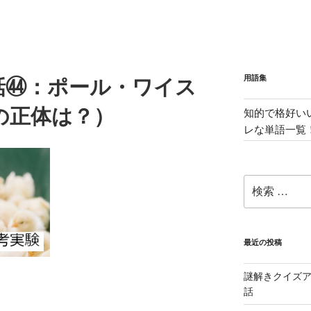
用語集
小話㊹：ポール・ワイス
の正体は？）
知的で格好い
レな単語一覧
検
索:
最近の投稿
謎解きクイズ
i
話