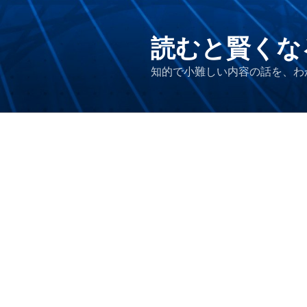
コ
ン
テ
読むと賢くな
ン
知的で小難しい内容の話を、わ
ツ
へ
ス
キ
ッ
プ