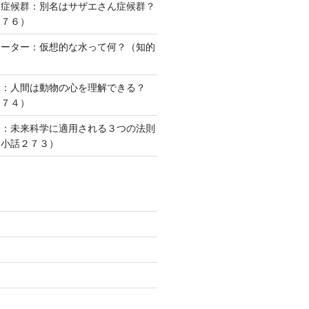
ー症候群：別名はサザエさん症候群？
２７６）
ォーター：仮想的な水って何？（知的
）
準：人間は動物の心を理解できる？
２７４）
則：未来科学に適用される３つの法則
な小話２７３）