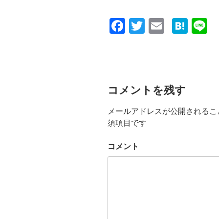
F
T
E
H
L
a
wi
m
at
n
c
tt
ail
e
e
e
er
n
b
a
コメントを残す
o
メールアドレスが公開されるこ
o
須項目です
k
コメント