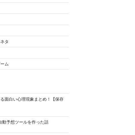
小ネタ
ゲーム
なる面白い心理現象まとめ！【保存
馬の自動予想ツールを作った話