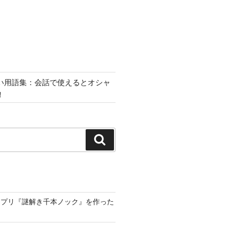
い用語集：会話で使えるとオシャ
！
検
索
アプリ『謎解き千本ノック』を作った