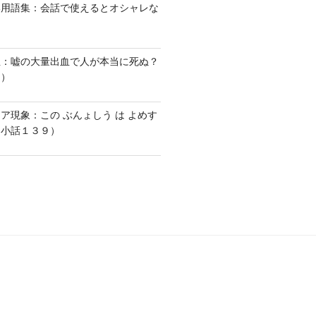
い用語集：会話で使えるとオシャレな
血：嘘の大量出血で人が本当に死ぬ？
１）
ア現象：この ぶんょしう は よめす
な小話１３９）