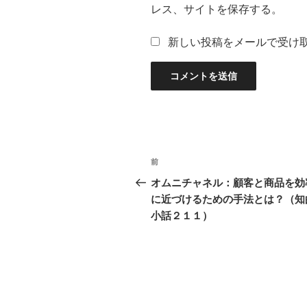
レス、サイトを保存する。
新しい投稿をメールで受け
投
過
前
稿
去
オムニチャネル：顧客と商品を効
の
に近づけるための手法とは？（知
ナ
投
小話２１１）
ビ
稿
ゲ
ー
シ