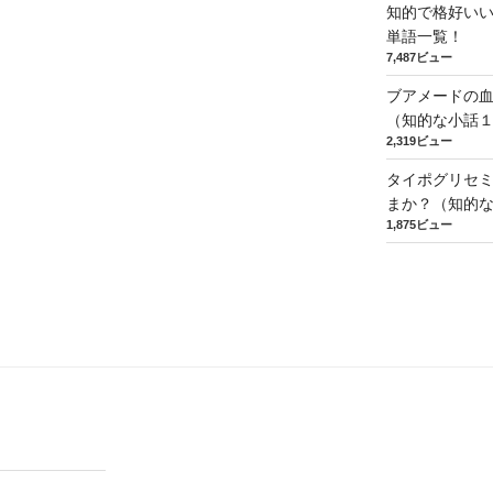
知的で格好い
単語一覧！
7,487ビュー
ブアメードの
（知的な小話
2,319ビュー
タイポグリセミ
まか？（知的
1,875ビュー