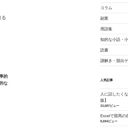
コラム
取る
副業
用語集
知的な小話・
読書
謎解き・脱出
率的
人気記事
的な
人に話したく
版】
33,087ビュー
Excelで競
8,694ビュー