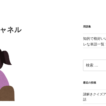
用語集
チャネル
知的で格好い
レな単語一覧
検
索:
最近の投稿
謎解きクイズ
話