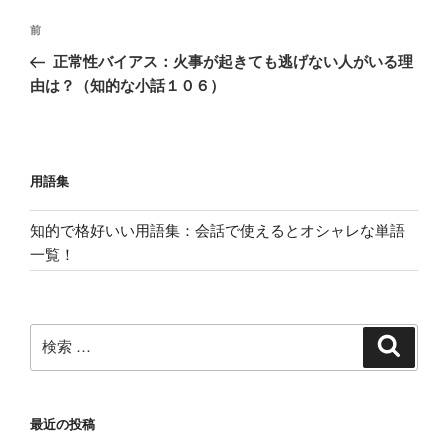
投
過
前
稿
去
正常性バイアス：火事が起きても逃げない人がいる理
ナ
の
由は？（知的な小話１０６）
ビ
投
稿
ゲ
ー
用語集
シ
ョ
知的で格好いい用語集：会話で使えるとオシャレな単語
ン
一覧！
検
検
索
索:
最近の投稿