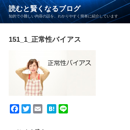
コ
読むと賢くなるブログ
ン
知的で小難しい内容の話を、わかりやすく簡単に紹介しています
テ
ン
ツ
151_1_正常性バイアス
へ
ス
キ
ッ
プ
F
T
E
H
Li
a
wi
m
at
n
c
tt
ail
e
e