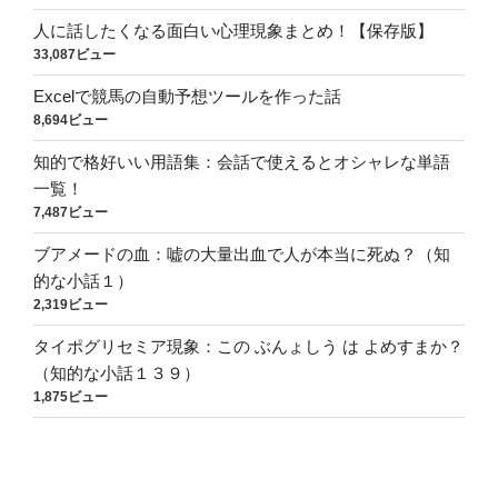
人に話したくなる面白い心理現象まとめ！【保存版】
33,087ビュー
Excelで競馬の自動予想ツールを作った話
8,694ビュー
知的で格好いい用語集：会話で使えるとオシャレな単語
一覧！
7,487ビュー
ブアメードの血：嘘の大量出血で人が本当に死ぬ？（知
的な小話１）
2,319ビュー
タイポグリセミア現象：この ぶんょしう は よめすまか？
（知的な小話１３９）
1,875ビュー