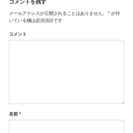
コメントを残す
e
er
n
メールアドレスが公開されることはありません。
*
が付
b
a
いている欄は必須項目です
o
o
コメント
k
名前
*