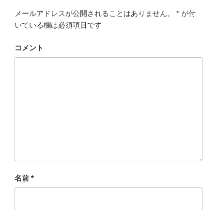
e
er
n
メールアドレスが公開されることはありません。
*
が付
b
a
いている欄は必須項目です
o
o
コメント
k
名前
*