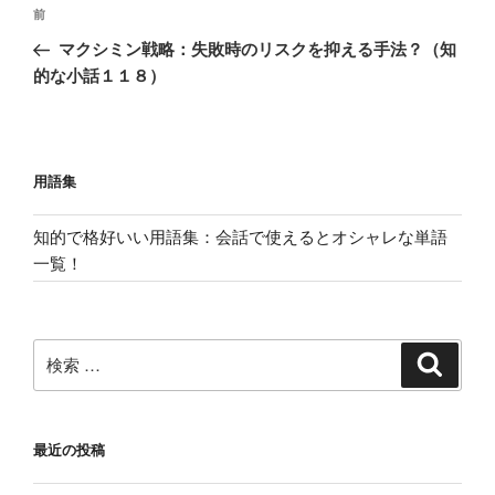
投
過
前
稿
去
マクシミン戦略：失敗時のリスクを抑える手法？（知
ナ
の
的な小話１１８）
ビ
投
稿
ゲ
ー
用語集
シ
ョ
知的で格好いい用語集：会話で使えるとオシャレな単語
ン
一覧！
検
検
索
索:
最近の投稿