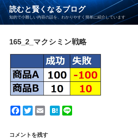
コ
読むと賢くなるブログ
ン
知的で小難しい内容の話を、わかりやすく簡単に紹介しています
テ
ン
ツ
165_2_マクシミン戦略
へ
ス
キ
ッ
プ
F
T
E
H
Li
a
wi
m
at
n
c
tt
ail
e
e
コメントを残す