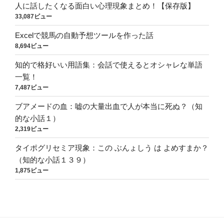
人に話したくなる面白い心理現象まとめ！【保存版】
33,087ビュー
Excelで競馬の自動予想ツールを作った話
8,694ビュー
知的で格好いい用語集：会話で使えるとオシャレな単語
一覧！
7,487ビュー
ブアメードの血：嘘の大量出血で人が本当に死ぬ？（知
的な小話１）
2,319ビュー
タイポグリセミア現象：この ぶんょしう は よめすまか？
（知的な小話１３９）
1,875ビュー