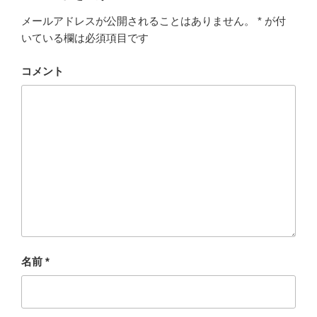
e
er
n
メールアドレスが公開されることはありません。
*
が付
b
a
いている欄は必須項目です
o
o
コメント
k
名前
*