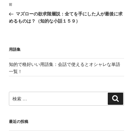
投
過
前
稿
去
マズローの欲求階層説：全てを手にした人が最後に求
ナ
の
めるものは？（知的な小話１５９）
ビ
投
稿
ゲ
ー
用語集
シ
ョ
知的で格好いい用語集：会話で使えるとオシャレな単語
ン
一覧！
検
検
索
索:
最近の投稿