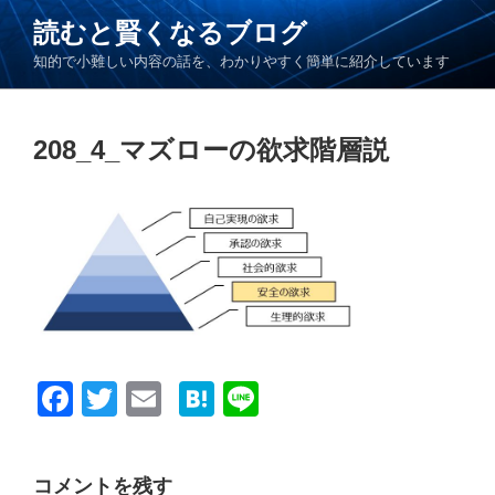
コ
読むと賢くなるブログ
ン
知的で小難しい内容の話を、わかりやすく簡単に紹介しています
テ
ン
ツ
208_4_マズローの欲求階層説
へ
ス
キ
ッ
プ
F
T
E
H
Li
a
wi
m
at
n
c
tt
ail
e
e
コメントを残す