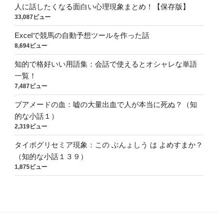
人に話したくなる面白い心理現象まとめ！【保存版】
33,087ビュー
Excelで競馬の自動予想ツールを作った話
8,694ビュー
知的で格好いい用語集：会話で使えるとオシャレな単語
一覧！
7,487ビュー
ブアメードの血：嘘の大量出血で人が本当に死ぬ？（知
的な小話１）
2,319ビュー
タイポグリセミア現象：この ぶんょしう は よめすまか？
（知的な小話１３９）
1,875ビュー