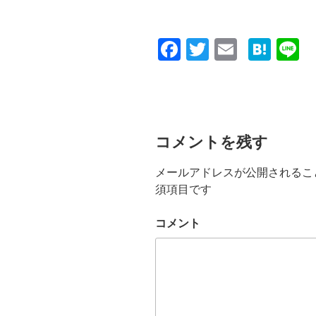
F
T
E
H
L
a
wi
m
at
n
c
tt
ail
e
e
e
er
n
b
a
コメントを残す
o
メールアドレスが公開されるこ
o
須項目です
k
コメント