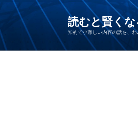
コ
ン
テ
読むと賢くな
ン
知的で小難しい内容の話を、わ
ツ
へ
ス
キ
ッ
プ