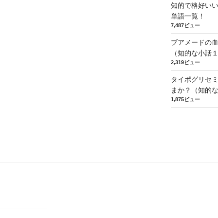
知的で格好い
単語一覧！
7,487ビュー
ブアメードの
（知的な小話
2,319ビュー
タイポグリセミ
まか？（知的
1,875ビュー