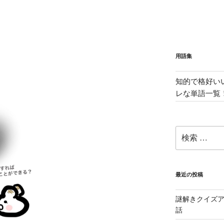
用語集
知的で格好い
レな単語一覧
検
索:
最近の投稿
謎解きクイズ
話