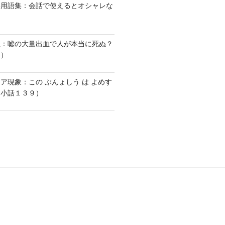
い用語集：会話で使えるとオシャレな
血：嘘の大量出血で人が本当に死ぬ？
１）
ア現象：この ぶんょしう は よめす
な小話１３９）