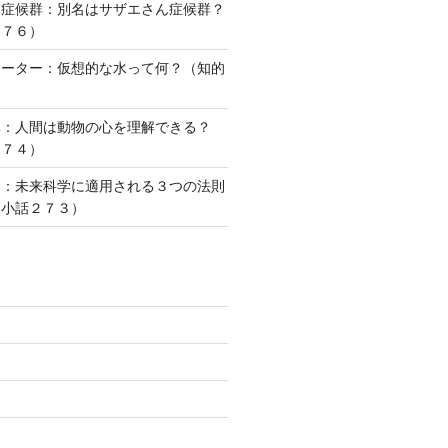
ー症候群：別名はサザエさん症候群？
２７６）
ォーター：仮想的な水って何？（知的
）
準：人間は動物の心を理解できる？
２７４）
則：未来科学に適用される３つの法則
な小話２７３）