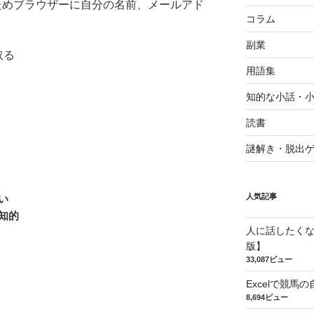
ためブラウザーに自分の名前、メールアド
コラム
副業
取る
用語集
知的な小話・
読書
謎解き・脱出
人気記事
い
知的
人に話したく
版】
33,087ビュー
Excelで競
8,694ビュー