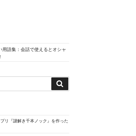
い用語集：会話で使えるとオシャ
！
検
索
アプリ『謎解き千本ノック』を作った