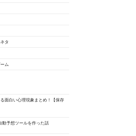
小ネタ
ゲーム
なる面白い心理現象まとめ！【保存
馬の自動予想ツールを作った話