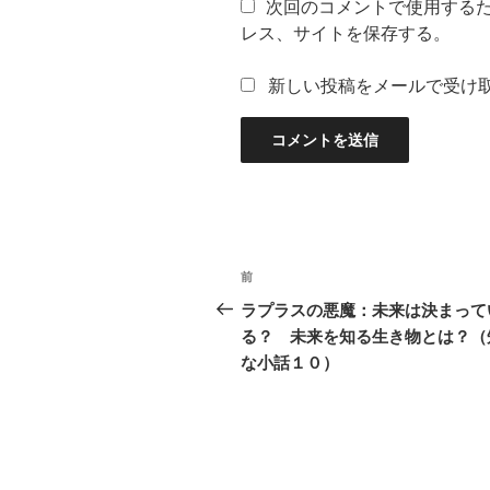
次回のコメントで使用する
レス、サイトを保存する。
新しい投稿をメールで受け
投
過
前
稿
去
ラプラスの悪魔：未来は決まって
の
る？ 未来を知る生き物とは？（
ナ
投
な小話１０）
ビ
稿
ゲ
ー