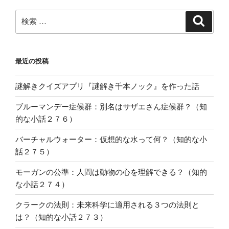
検
検
索
索:
最近の投稿
謎解きクイズアプリ『謎解き千本ノック』を作った話
ブルーマンデー症候群：別名はサザエさん症候群？（知
的な小話２７６）
バーチャルウォーター：仮想的な水って何？（知的な小
話２７５）
モーガンの公準：人間は動物の心を理解できる？（知的
な小話２７４）
クラークの法則：未来科学に適用される３つの法則と
は？（知的な小話２７３）