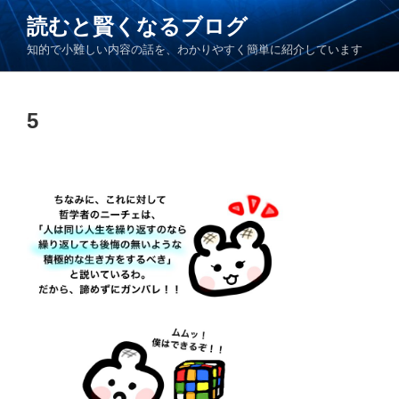
コ
読むと賢くなるブログ
ン
知的で小難しい内容の話を、わかりやすく簡単に紹介しています
テ
ン
ツ
5
へ
ス
キ
ッ
プ