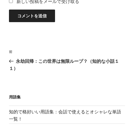
新しい投稿をメールで受け取る
投
過
前
稿
去
永劫回帰：この世界は無限ループ？（知的な小話１
ナ
の
１）
ビ
投
稿
ゲ
ー
用語集
シ
ョ
知的で格好いい用語集：会話で使えるとオシャレな単語
ン
一覧！