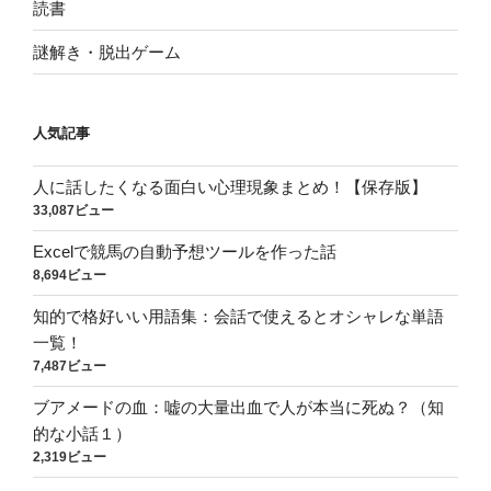
読書
謎解き・脱出ゲーム
人気記事
人に話したくなる面白い心理現象まとめ！【保存版】
33,087ビュー
Excelで競馬の自動予想ツールを作った話
8,694ビュー
知的で格好いい用語集：会話で使えるとオシャレな単語
一覧！
7,487ビュー
ブアメードの血：嘘の大量出血で人が本当に死ぬ？（知
的な小話１）
2,319ビュー