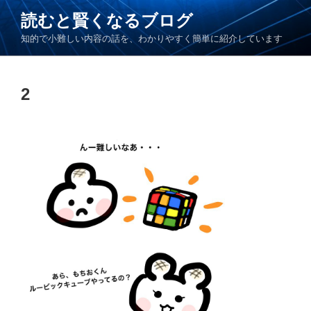
コ
読むと賢くなるブログ
ン
知的で小難しい内容の話を、わかりやすく簡単に紹介しています
テ
ン
ツ
2
へ
ス
キ
ッ
プ