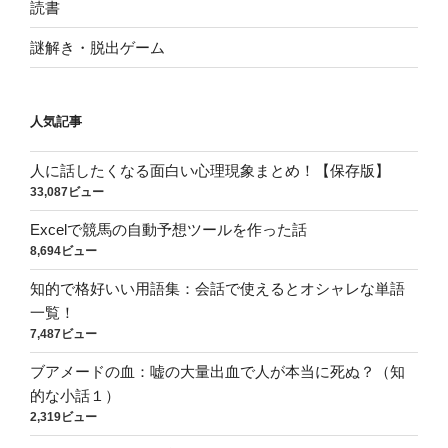
読書
謎解き・脱出ゲーム
人気記事
人に話したくなる面白い心理現象まとめ！【保存版】
33,087ビュー
Excelで競馬の自動予想ツールを作った話
8,694ビュー
知的で格好いい用語集：会話で使えるとオシャレな単語
一覧！
7,487ビュー
ブアメードの血：嘘の大量出血で人が本当に死ぬ？（知
的な小話１）
2,319ビュー