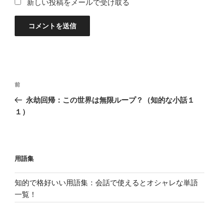
新しい投稿をメールで受け取る
投
過
前
稿
去
永劫回帰：この世界は無限ループ？（知的な小話１
ナ
の
１）
ビ
投
稿
ゲ
ー
用語集
シ
ョ
知的で格好いい用語集：会話で使えるとオシャレな単語
ン
一覧！