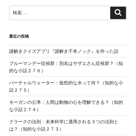
検
検
索
索:
最近の投稿
謎解きクイズアプリ『謎解き千本ノック』を作った話
ブルーマンデー症候群：別名はサザエさん症候群？（知
的な小話２７６）
バーチャルウォーター：仮想的な水って何？（知的な小
話２７５）
モーガンの公準：人間は動物の心を理解できる？（知的
な小話２７４）
クラークの法則：未来科学に適用される３つの法則と
は？（知的な小話２７３）