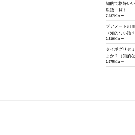
知的で格好い
単語一覧！
7,487ビュー
ブアメードの
（知的な小話
2,319ビュー
タイポグリセミ
まか？（知的
1,875ビュー