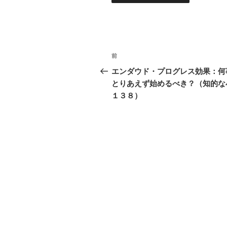
投
過
前
稿
去
エンダウド・プログレス効果：何
の
とりあえず始めるべき？（知的な
ナ
投
１３８）
ビ
稿
ゲ
ー
シ
ョ
ン