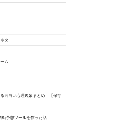
小ネタ
ゲーム
なる面白い心理現象まとめ！【保存
馬の自動予想ツールを作った話