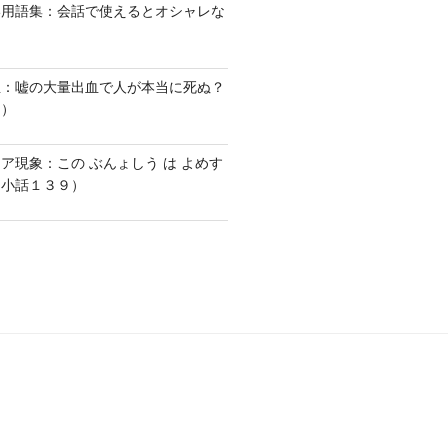
い用語集：会話で使えるとオシャレな
血：嘘の大量出血で人が本当に死ぬ？
１）
ア現象：この ぶんょしう は よめす
な小話１３９）