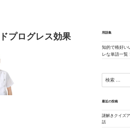
用語集
ダウドプログレス効果
知的で格好い
レな単語一覧
検
索:
最近の投稿
i
謎解きクイズ
話