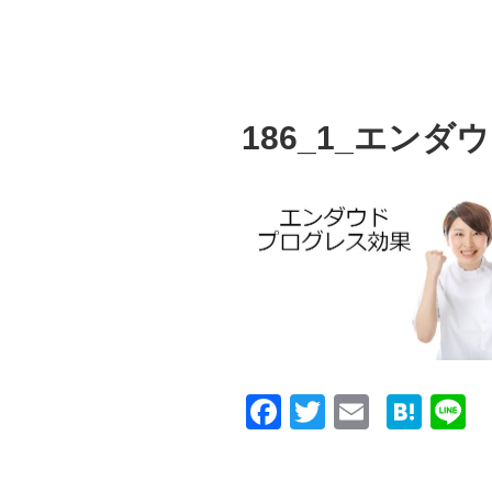
186_1_エン
F
T
E
H
L
a
wi
m
at
n
c
tt
ail
e
e