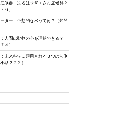
ー症候群：別名はサザエさん症候群？
２７６）
ォーター：仮想的な水って何？（知的
）
準：人間は動物の心を理解できる？
２７４）
則：未来科学に適用される３つの法則
な小話２７３）