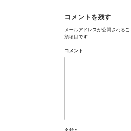
e
er
n
b
a
コメントを残す
o
メールアドレスが公開されるこ
o
須項目です
k
コメント
名前
*