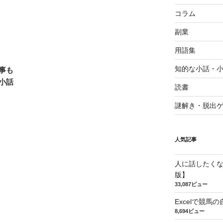
コラム
副業
用語集
知的な小話・
事も
小話
読書
謎解き・脱出
人気記事
人に話したく
版】
33,087ビュー
Excelで競
8,694ビュー