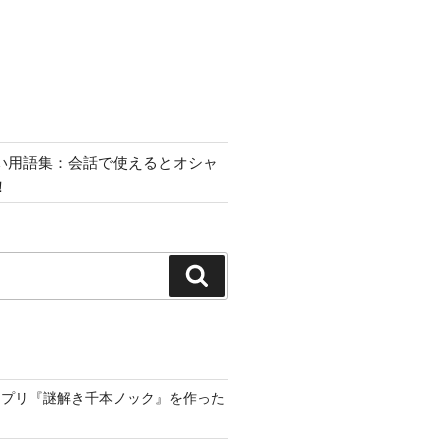
い用語集：会話で使えるとオシャ
！
検
索
アプリ『謎解き千本ノック』を作った