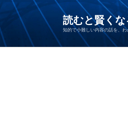
コ
ン
テ
読むと賢くな
ン
知的で小難しい内容の話を、わ
ツ
へ
ス
キ
ッ
プ