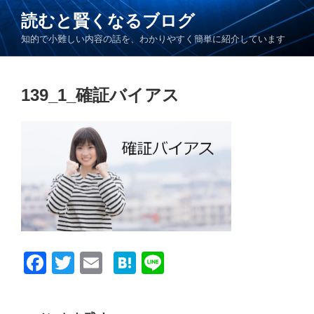
コ
読むと賢くなるブログ
ン
知的で小難しい内容の話を、わかりやすく簡単に紹介しています
テ
ン
ツ
139_1_確証バイアス
へ
ス
キ
ッ
プ
F
T
E
H
Li
a
wi
m
at
n
c
tt
ail
e
e