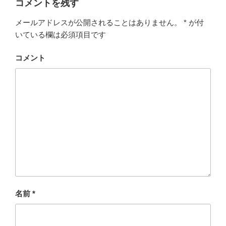
コメントを残す
e
er
n
メールアドレスが公開されることはありません。
*
が付
b
a
いている欄は必須項目です
o
o
コメント
k
名前
*