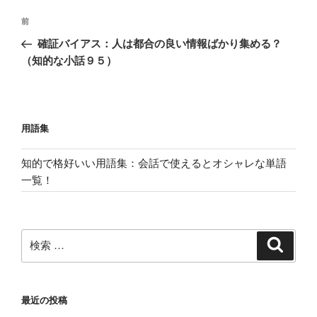
投
過
前
稿
去
確証バイアス：人は都合の良い情報ばかり集める？
ナ
の
（知的な小話９５）
ビ
投
稿
ゲ
ー
用語集
シ
ョ
知的で格好いい用語集：会話で使えるとオシャレな単語
ン
一覧！
検
検
索
索:
最近の投稿