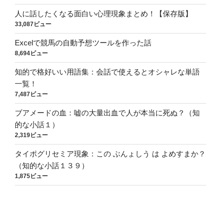
人に話したくなる面白い心理現象まとめ！【保存版】
33,087ビュー
Excelで競馬の自動予想ツールを作った話
8,694ビュー
知的で格好いい用語集：会話で使えるとオシャレな単語
一覧！
7,487ビュー
ブアメードの血：嘘の大量出血で人が本当に死ぬ？（知
的な小話１）
2,319ビュー
タイポグリセミア現象：この ぶんょしう は よめすまか？
（知的な小話１３９）
1,875ビュー