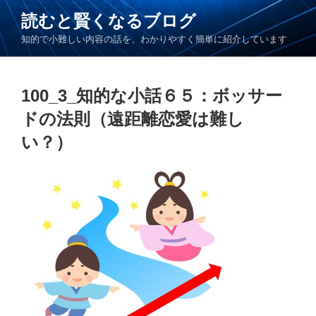
コ
読むと賢くなるブログ
ン
知的で小難しい内容の話を、わかりやすく簡単に紹介しています
テ
ン
ツ
100_3_知的な小話６５：ボッサー
へ
ス
ドの法則（遠距離恋愛は難し
キ
い？）
ッ
プ