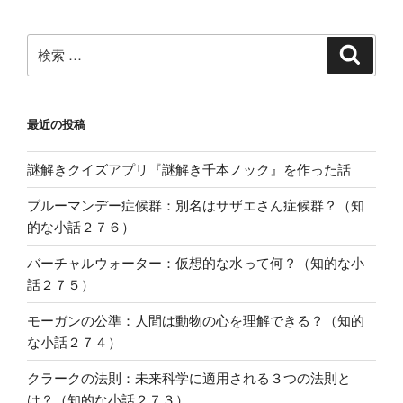
検
検
索
索:
最近の投稿
謎解きクイズアプリ『謎解き千本ノック』を作った話
ブルーマンデー症候群：別名はサザエさん症候群？（知
的な小話２７６）
バーチャルウォーター：仮想的な水って何？（知的な小
話２７５）
モーガンの公準：人間は動物の心を理解できる？（知的
な小話２７４）
クラークの法則：未来科学に適用される３つの法則と
は？（知的な小話２７３）