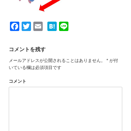
F
T
E
H
Li
a
wi
m
at
n
c
tt
ail
e
e
コメントを残す
e
er
n
メールアドレスが公開されることはありません。
*
が付
b
a
いている欄は必須項目です
o
o
コメント
k