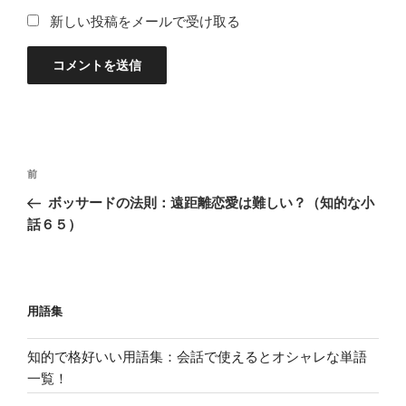
新しい投稿をメールで受け取る
投
過
前
稿
去
ボッサードの法則：遠距離恋愛は難しい？（知的な小
ナ
の
話６５）
ビ
投
稿
ゲ
ー
用語集
シ
ョ
知的で格好いい用語集：会話で使えるとオシャレな単語
ン
一覧！