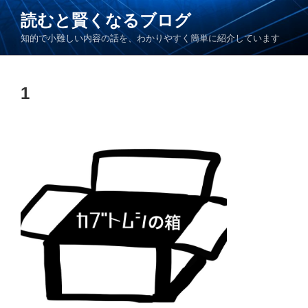
コ
読むと賢くなるブログ
ン
知的で小難しい内容の話を、わかりやすく簡単に紹介しています
テ
ン
ツ
1
へ
ス
キ
ッ
プ