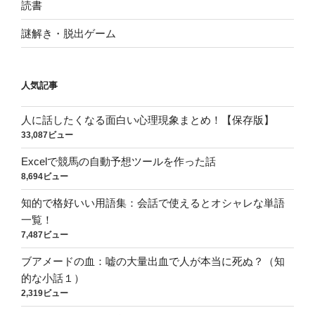
読書
謎解き・脱出ゲーム
人気記事
人に話したくなる面白い心理現象まとめ！【保存版】
33,087ビュー
Excelで競馬の自動予想ツールを作った話
8,694ビュー
知的で格好いい用語集：会話で使えるとオシャレな単語
一覧！
7,487ビュー
ブアメードの血：嘘の大量出血で人が本当に死ぬ？（知
的な小話１）
2,319ビュー