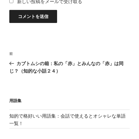
新しい投稿をメールで受け取る
投
過
前
稿
去
カブトムシの箱：私の「赤」とみんなの「赤」は同
ナ
の
じ？（知的な小話２４）
ビ
投
稿
ゲ
ー
用語集
シ
ョ
知的で格好いい用語集：会話で使えるとオシャレな単語
ン
一覧！