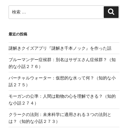
検
検
索
索:
最近の投稿
謎解きクイズアプリ『謎解き千本ノック』を作った話
ブルーマンデー症候群：別名はサザエさん症候群？（知
的な小話２７６）
バーチャルウォーター：仮想的な水って何？（知的な小
話２７５）
モーガンの公準：人間は動物の心を理解できる？（知的
な小話２７４）
クラークの法則：未来科学に適用される３つの法則と
は？（知的な小話２７３）