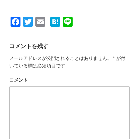
F
T
E
H
Li
a
wi
m
at
n
c
tt
ail
e
e
コメントを残す
e
er
n
メールアドレスが公開されることはありません。
*
が付
b
a
いている欄は必須項目です
o
o
コメント
k