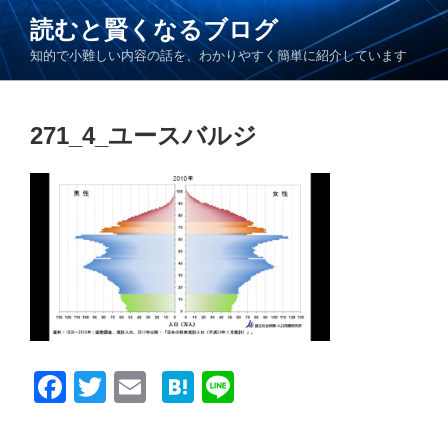
コ
読むと賢くなるブログ
ン
知的で小難しい内容の話を、わかりやすく簡単に紹介しています
テ
ン
ツ
271_4_ユースバルジ
へ
ス
キ
ッ
プ
F
T
E
H
Li
a
wi
m
at
n