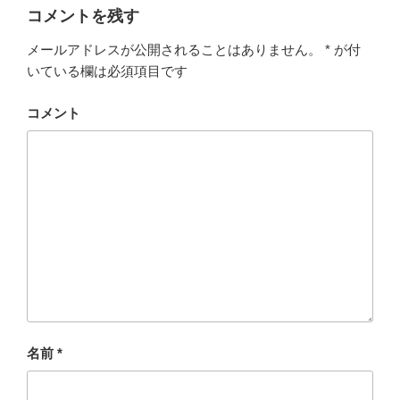
c
tt
ail
e
e
コメントを残す
e
er
n
メールアドレスが公開されることはありません。
*
が付
b
a
いている欄は必須項目です
o
o
コメント
k
名前
*