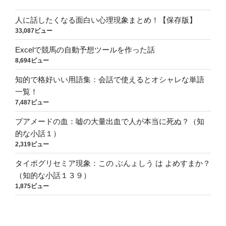
人に話したくなる面白い心理現象まとめ！【保存版】
33,087ビュー
Excelで競馬の自動予想ツールを作った話
8,694ビュー
知的で格好いい用語集：会話で使えるとオシャレな単語
一覧！
7,487ビュー
ブアメードの血：嘘の大量出血で人が本当に死ぬ？（知
的な小話１）
2,319ビュー
タイポグリセミア現象：この ぶんょしう は よめすまか？
（知的な小話１３９）
1,875ビュー