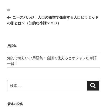
投
過
前
稿
去
ユースバルジ：人口の激増で発生する人口ピラミッド
ナ
の
の形とは？（知的な小話２２０）
ビ
投
稿
ゲ
ー
用語集
シ
ョ
知的で格好いい用語集：会話で使えるとオシャレな単語
ン
一覧！
検
検
索
索:
最近の投稿