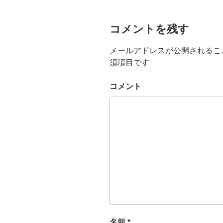
e
er
n
b
a
コメントを残す
o
メールアドレスが公開されるこ
o
須項目です
k
コメント
名前
*