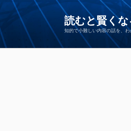
コ
ン
テ
読むと賢くな
ン
知的で小難しい内容の話を、わ
ツ
へ
ス
キ
ッ
プ