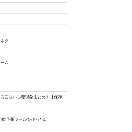
小ネタ
ゲーム
なる面白い心理現象まとめ！【保存
馬の自動予想ツールを作った話