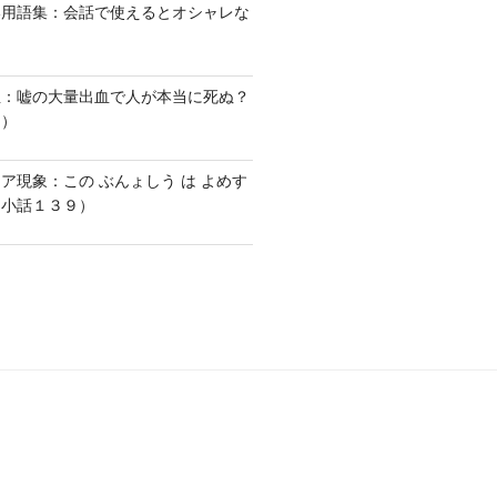
い用語集：会話で使えるとオシャレな
血：嘘の大量出血で人が本当に死ぬ？
１）
ア現象：この ぶんょしう は よめす
な小話１３９）