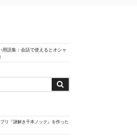
い用語集：会話で使えるとオシャ
！
検
索
アプリ『謎解き千本ノック』を作った