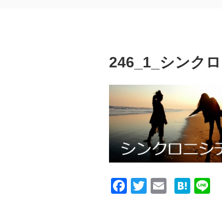
246_1_シンク
F
T
E
H
L
a
wi
m
at
n
c
tt
ail
e
e