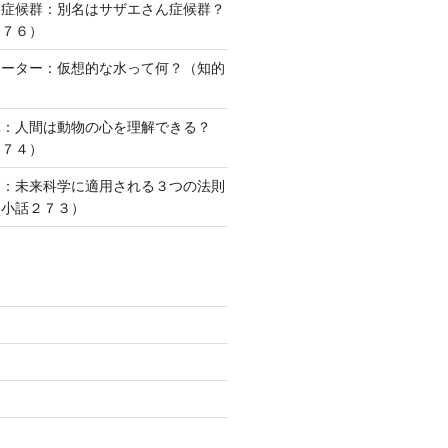
ー症候群：別名はサザエさん症候群？
２７６）
ォーター：仮想的な水って何？（知的
）
準：人間は動物の心を理解できる？
２７４）
則：未来科学に適用される３つの法則
な小話２７３）