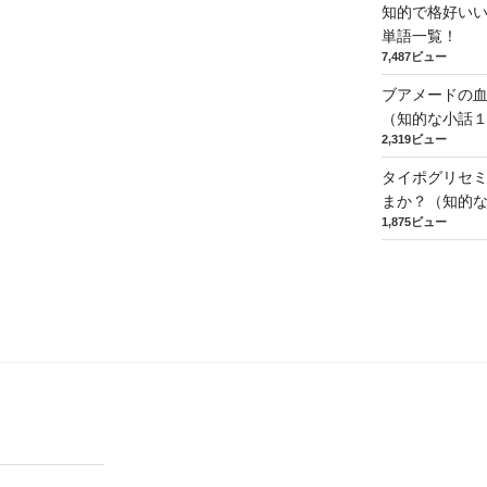
知的で格好い
単語一覧！
7,487ビュー
ブアメードの
（知的な小話
2,319ビュー
タイポグリセミ
まか？（知的
1,875ビュー