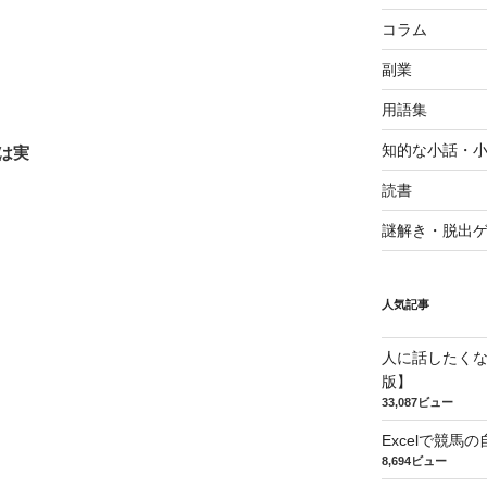
コラム
副業
用語集
知的な小話・
は実
読書
謎解き・脱出
人気記事
人に話したく
版】
33,087ビュー
Excelで競
8,694ビュー