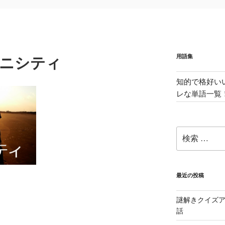
用語集
ロニシティ
知的で格好い
レな単語一覧
検
索:
最近の投稿
i
謎解きクイズ
話