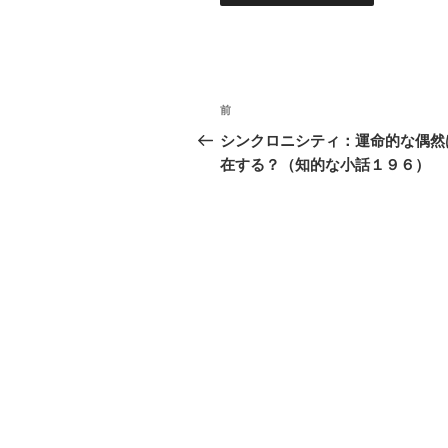
投
過
前
稿
去
シンクロニシティ：運命的な偶然
の
在する？（知的な小話１９６）
ナ
投
ビ
稿
ゲ
ー
シ
ョ
ン