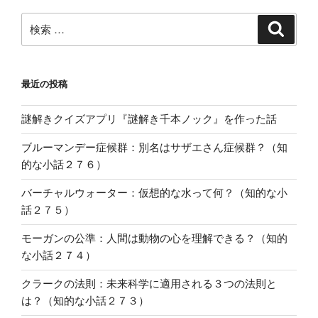
検
検
索
索:
最近の投稿
謎解きクイズアプリ『謎解き千本ノック』を作った話
ブルーマンデー症候群：別名はサザエさん症候群？（知
的な小話２７６）
バーチャルウォーター：仮想的な水って何？（知的な小
話２７５）
モーガンの公準：人間は動物の心を理解できる？（知的
な小話２７４）
クラークの法則：未来科学に適用される３つの法則と
は？（知的な小話２７３）