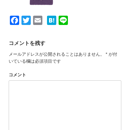
F
T
E
H
Li
a
wi
m
at
n
c
tt
ail
e
e
コメントを残す
e
er
n
メールアドレスが公開されることはありません。
*
が付
b
a
いている欄は必須項目です
o
o
コメント
k