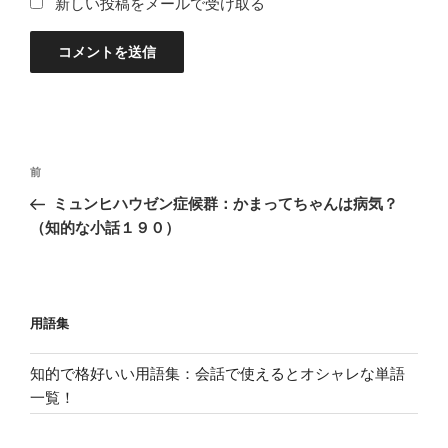
新しい投稿をメールで受け取る
投
過
前
稿
去
ミュンヒハウゼン症候群：かまってちゃんは病気？
ナ
の
（知的な小話１９０）
ビ
投
稿
ゲ
ー
用語集
シ
ョ
知的で格好いい用語集：会話で使えるとオシャレな単語
ン
一覧！