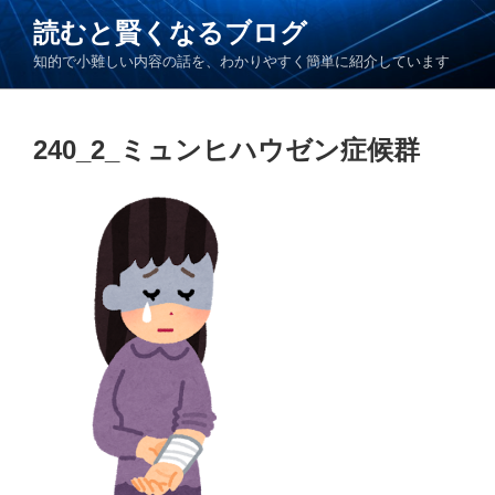
コ
読むと賢くなるブログ
ン
知的で小難しい内容の話を、わかりやすく簡単に紹介しています
テ
ン
ツ
240_2_ミュンヒハウゼン症候群
へ
ス
キ
ッ
プ