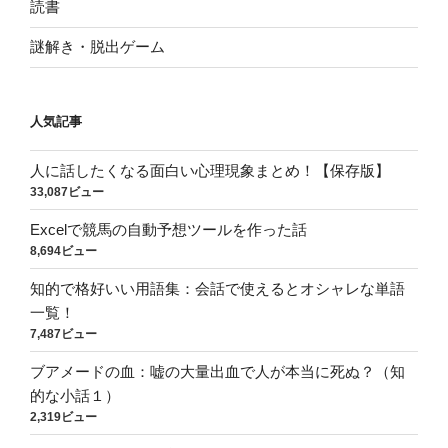
読書
謎解き・脱出ゲーム
人気記事
人に話したくなる面白い心理現象まとめ！【保存版】
33,087ビュー
Excelで競馬の自動予想ツールを作った話
8,694ビュー
知的で格好いい用語集：会話で使えるとオシャレな単語
一覧！
7,487ビュー
ブアメードの血：嘘の大量出血で人が本当に死ぬ？（知
的な小話１）
2,319ビュー