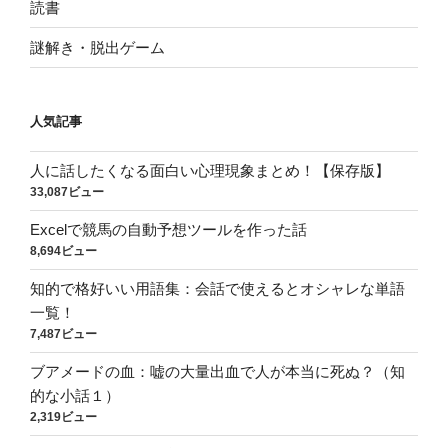
読書
謎解き・脱出ゲーム
人気記事
人に話したくなる面白い心理現象まとめ！【保存版】
33,087ビュー
Excelで競馬の自動予想ツールを作った話
8,694ビュー
知的で格好いい用語集：会話で使えるとオシャレな単語
一覧！
7,487ビュー
ブアメードの血：嘘の大量出血で人が本当に死ぬ？（知
的な小話１）
2,319ビュー