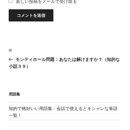
新しい投稿をメールで受け取る
投
過
前
稿
去
モンティホール問題：あなたは解けますか？（知的な
ナ
の
小話３９）
ビ
投
稿
ゲ
ー
用語集
シ
ョ
知的で格好いい用語集：会話で使えるとオシャレな単語
ン
一覧！