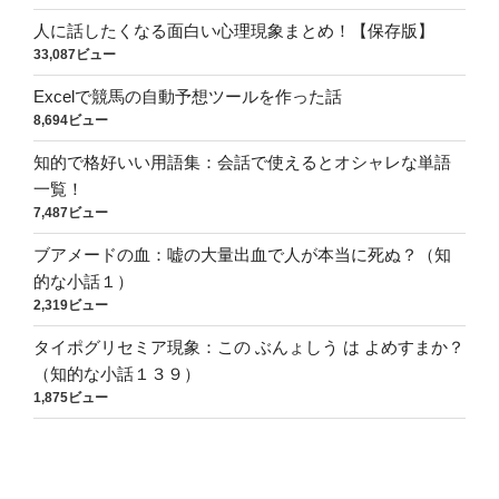
人に話したくなる面白い心理現象まとめ！【保存版】
33,087ビュー
Excelで競馬の自動予想ツールを作った話
8,694ビュー
知的で格好いい用語集：会話で使えるとオシャレな単語
一覧！
7,487ビュー
ブアメードの血：嘘の大量出血で人が本当に死ぬ？（知
的な小話１）
2,319ビュー
タイポグリセミア現象：この ぶんょしう は よめすまか？
（知的な小話１３９）
1,875ビュー