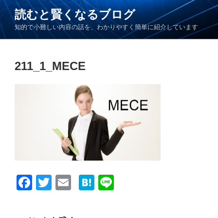
コ
読むと賢くなるブログ
ン
知的で小難しい内容の話を、わかりやすく簡単に紹介しています
テ
ン
ツ
211_1_MECE
へ
ス
キ
ッ
プ
F
T
E
H
Li
a
wi
m
at
n
c
tt
ail
e
e