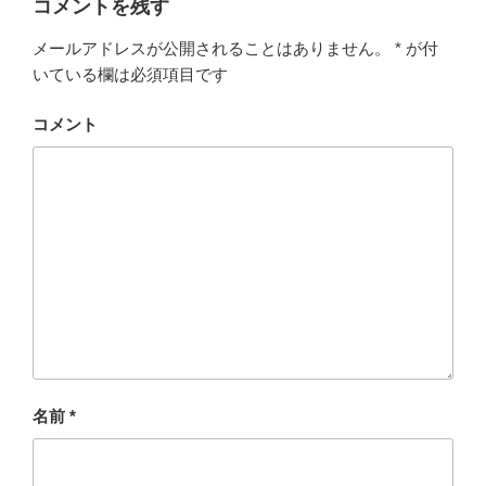
コメントを残す
e
er
n
メールアドレスが公開されることはありません。
*
が付
b
a
いている欄は必須項目です
o
o
コメント
k
名前
*