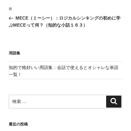
投
過
前
稿
去
MECE（ミーシー）：ロジカルシンキングの初めに学
ナ
の
ぶMECEって何？（知的な小話１６３）
ビ
投
稿
ゲ
ー
用語集
シ
ョ
知的で格好いい用語集：会話で使えるとオシャレな単語
ン
一覧！
検
検
索
索:
最近の投稿