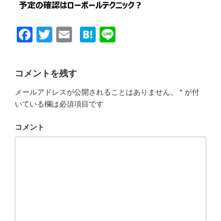
F
T
E
H
Li
a
wi
m
at
n
c
tt
ail
e
e
コメントを残す
e
er
n
メールアドレスが公開されることはありません。
*
が付
b
a
いている欄は必須項目です
o
o
コメント
k