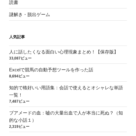
読書
謎解き・脱出ゲーム
人気記事
人に話したくなる面白い心理現象まとめ！【保存版】
33,087ビュー
Excelで競馬の自動予想ツールを作った話
8,694ビュー
知的で格好いい用語集：会話で使えるとオシャレな単語
一覧！
7,487ビュー
ブアメードの血：嘘の大量出血で人が本当に死ぬ？（知
的な小話１）
2,319ビュー