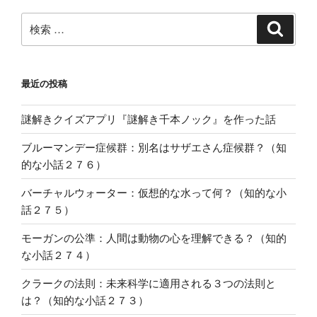
検
検
索
索:
最近の投稿
謎解きクイズアプリ『謎解き千本ノック』を作った話
ブルーマンデー症候群：別名はサザエさん症候群？（知
的な小話２７６）
バーチャルウォーター：仮想的な水って何？（知的な小
話２７５）
モーガンの公準：人間は動物の心を理解できる？（知的
な小話２７４）
クラークの法則：未来科学に適用される３つの法則と
は？（知的な小話２７３）