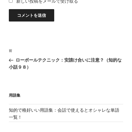
新しい投稿をメールで受け取る
投
過
前
稿
去
ローボールテクニック：安請け合いに注意？（知的な
ナ
の
小話９８）
ビ
投
稿
ゲ
ー
用語集
シ
ョ
知的で格好いい用語集：会話で使えるとオシャレな単語
ン
一覧！