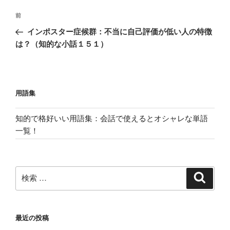
投
過
前
稿
去
インポスター症候群：不当に自己評価が低い人の特徴
ナ
の
は？（知的な小話１５１）
ビ
投
稿
ゲ
ー
用語集
シ
ョ
知的で格好いい用語集：会話で使えるとオシャレな単語
ン
一覧！
検
検
索
索:
最近の投稿