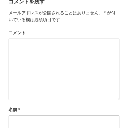
コメントを残す
e
er
n
メールアドレスが公開されることはありません。
*
が付
b
a
いている欄は必須項目です
o
o
コメント
k
名前
*