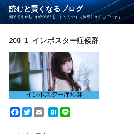
コ
読むと賢くなるブログ
ン
知的で小難しい内容の話を、わかりやすく簡単に紹介しています
テ
ン
ツ
200_1_インポスター症候群
へ
ス
キ
ッ
プ
F
T
E
H
Li
a
wi
m
at
n
c
tt
ail
e
e