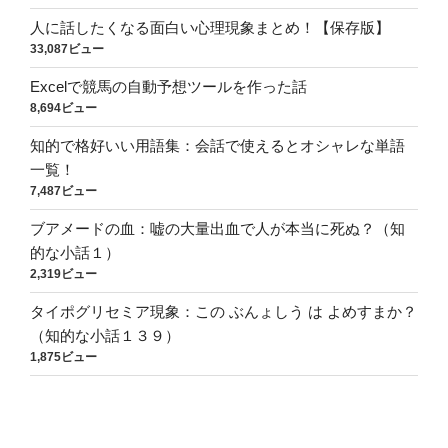
人に話したくなる面白い心理現象まとめ！【保存版】
33,087ビュー
Excelで競馬の自動予想ツールを作った話
8,694ビュー
知的で格好いい用語集：会話で使えるとオシャレな単語
一覧！
7,487ビュー
ブアメードの血：嘘の大量出血で人が本当に死ぬ？（知
的な小話１）
2,319ビュー
タイポグリセミア現象：この ぶんょしう は よめすまか？
（知的な小話１３９）
1,875ビュー