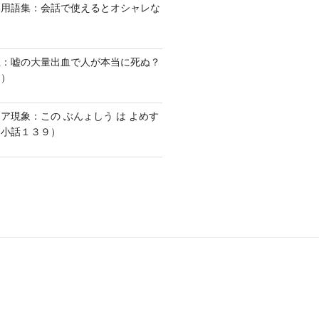
い用語集：会話で使えるとオシャレな
血：嘘の大量出血で人が本当に死ぬ？
１）
ア現象：この ぶんょしう は よめす
な小話１３９）