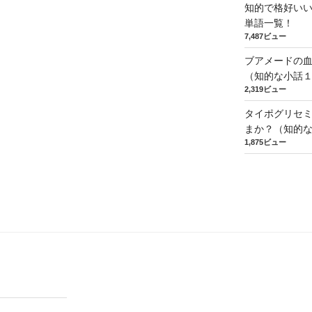
知的で格好い
単語一覧！
7,487ビュー
ブアメードの
（知的な小話
2,319ビュー
タイポグリセミ
まか？（知的
1,875ビュー