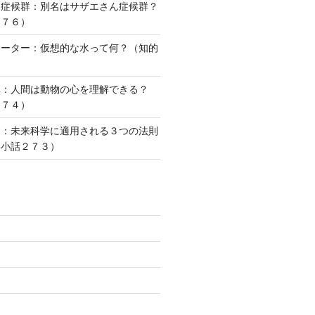
ー症候群：別名はサザエさん症候群？
２７６）
ォーター：仮想的な水って何？（知的
）
準：人間は動物の心を理解できる？
２７４）
則：未来科学に適用される３つの法則
な小話２７３）