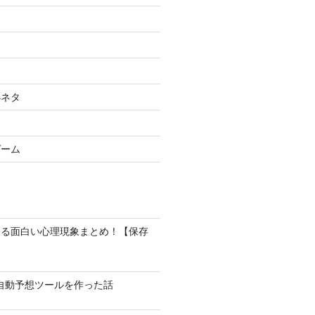
小ネタ
ゲーム
なる面白い心理現象まとめ！【保存
馬の自動予想ツールを作った話