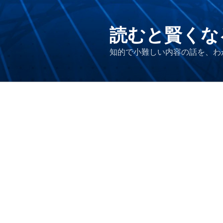
コ
ン
テ
読むと賢くな
ン
知的で小難しい内容の話を、わ
ツ
へ
ス
キ
ッ
プ