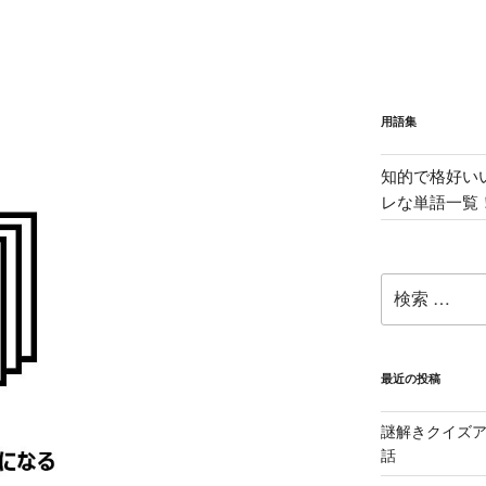
用語集
知的で格好い
レな単語一覧
検
索:
最近の投稿
謎解きクイズ
話