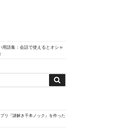
い用語集：会話で使えるとオシャ
！
検
索
アプリ『謎解き千本ノック』を作った