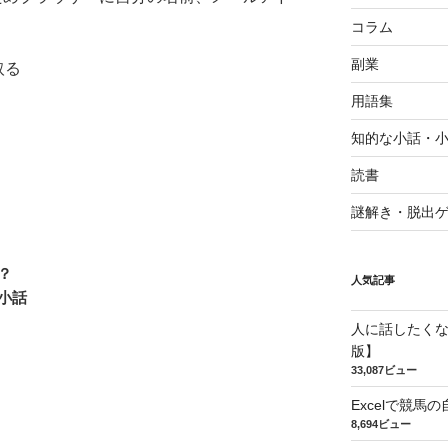
コラム
副業
取る
用語集
知的な小話・
読書
謎解き・脱出
界？
人気記事
小話
人に話したく
版】
33,087ビュー
Excelで競
8,694ビュー