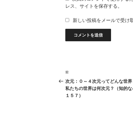
レス、サイトを保存する。
新しい投稿をメールで受け
投
過
前
稿
去
次元：０～４次元ってどんな世
の
私たちの世界は何次元？（知的な
ナ
投
１５７）
ビ
稿
ゲ
ー