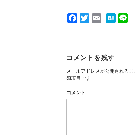
F
T
E
H
L
a
wi
m
at
n
c
tt
ail
e
e
e
er
n
b
a
コメントを残す
o
メールアドレスが公開されるこ
o
須項目です
k
コメント