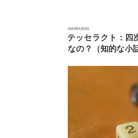
ュ
a
wi
m
at
n
ラ
c
tt
ail
e
e
リ
e
er
n
テ
投
2023年5月8日
ィ：
b
a
稿
テッセラクト：四
機
日:
o
械
なの？（知的な小
o
が
人
k
間
を
超
え
る
日
は
い
つ？
（知