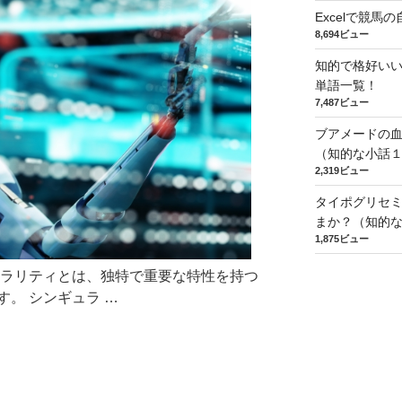
Excelで競
8,694ビュー
知的で格好い
単語一覧！
7,487ビュー
ブアメードの
（知的な小話
2,319ビュー
タイポグリセミ
まか？（知的
1,875ビュー
ュラリティとは、独特で重要な特性を持つ
。 シンギュラ …
i