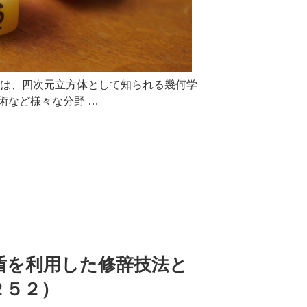
トは、四次元立方体として知られる幾何学
術など様々な分野 …
i
盾を利用した修辞技法と
２５２）