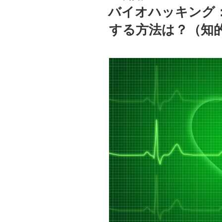
つ
b
a
稿
バイオハッキング
い
日:
o
て
する方法は？（知
o
の
認
k
知
っ
て
何？
（知
的
な
小
話
２
５
６）”
の