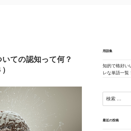
用語集
ついての認知って何？
知的で格好い
６）
レな単語一覧
検
索:
最近の投稿