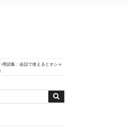
い用語集：会話で使えるとオシャ
！
検
索