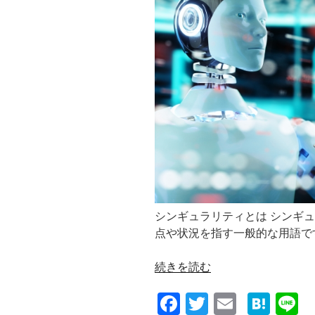
キ
ン
グ
す
る
方
法
は？
（知
的
な
小
話
シンギュラリティとは シンギ
２
点や状況を指す一般的な用語です
５
５）”
“シ
続きを読む
の
ン
F
T
E
H
L
ギ