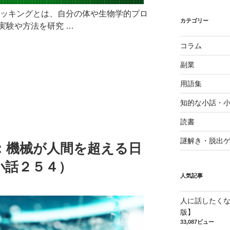
ハッキングとは、自分の体や生物学的プロ
カテゴリー
実験や方法を研究 …
コラム
副業
i
用語集
知的な小話・
読書
謎解き・脱出
：機械が人間を超える日
小話２５４）
人気記事
人に話したく
版】
33,087ビュー