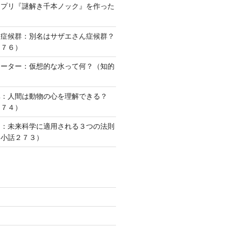
アプリ『謎解き千本ノック』を作った
ー症候群：別名はサザエさん症候群？
２７６）
ォーター：仮想的な水って何？（知的
）
準：人間は動物の心を理解できる？
２７４）
則：未来科学に適用される３つの法則
な小話２７３）