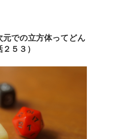
次元での立方体ってどん
話２５３）