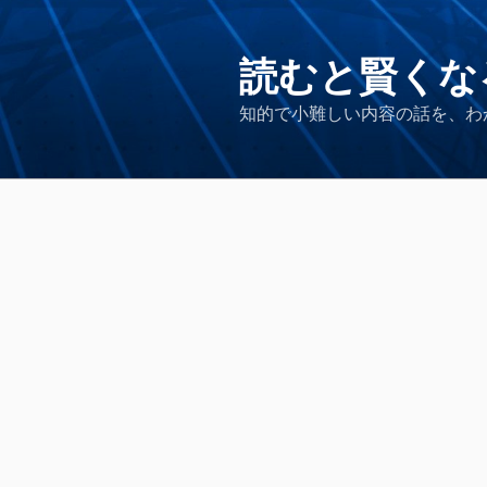
コ
ン
テ
読むと賢くな
ン
知的で小難しい内容の話を、わ
ツ
へ
ス
キ
ッ
プ