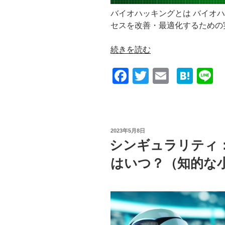
バイオハッキングとは バイオ
セスを改善・最適化するための
“バ
続きを読む
イ
F
T
E
H
L
オ
ハ
a
wi
m
at
n
ッ
c
tt
ail
e
e
キ
e
er
n
ン
投
2023年5月8日
グ：
b
a
稿
シンギュラリティ
自
日:
o
分
はいつ？（知的な
o
の
体
k
を
ハ
ッ