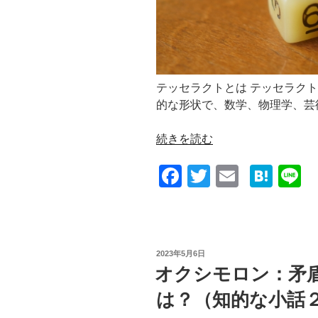
的
な
小
話
２
テッセラクトとは テッセラク
５
的な形状で、数学、物理学、芸
４）”
の
“テ
続きを読む
ッ
F
T
E
H
L
セ
ラ
a
wi
m
at
n
ク
c
tt
ail
e
e
ト：
e
er
n
四
投
2023年5月6日
次
b
a
稿
オクシモロン：矛
元
日:
o
で
は？（知的な小話
o
の