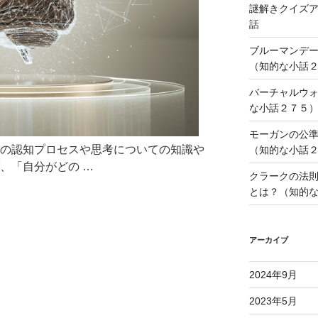
謎解きクイズ
話
ブルーマンデ
（知的な小話
バーチャルウ
な小話２７５
モーガンの公
分の認知プロセスや思考についての知識や
（知的な小話
、「自分がどの …
クラークの法
とは？（知的
i
アーカイブ
2024年9月
2023年5月