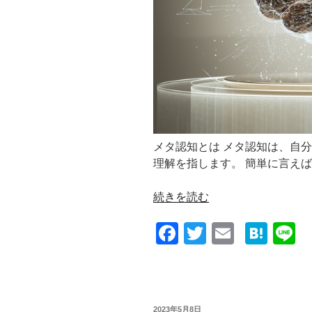
メタ認知とは メタ認知は、自
理解を指します。 簡単に言えば
“メ
続きを読む
タ
F
T
E
H
L
認
知：
a
wi
m
at
n
認
c
tt
ail
e
e
知
e
er
n
に
投
2023年5月8日