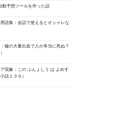
馬の自動予想ツールを作った話
い用語集：会話で使えるとオシャレな
血：嘘の大量出血で人が本当に死ぬ？
１）
ア現象：この ぶんょしう は よめす
な小話１３９）