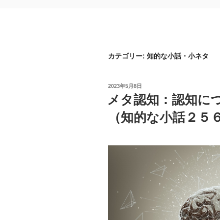
カテゴリー: 知的な小話・小ネタ
投
2023年5月8日
稿
メタ認知：認知に
日:
（知的な小話２５