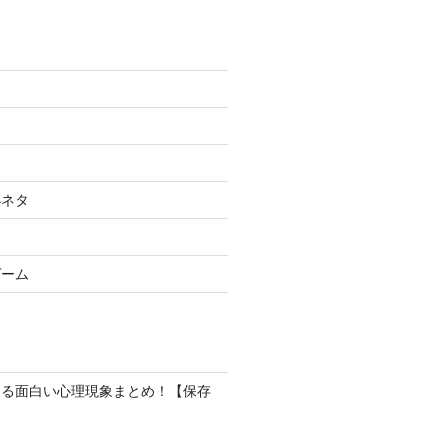
小ネタ
ゲーム
なる面白い心理現象まとめ！【保存