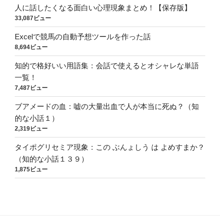
人に話したくなる面白い心理現象まとめ！【保存版】
33,087ビュー
Excelで競馬の自動予想ツールを作った話
8,694ビュー
知的で格好いい用語集：会話で使えるとオシャレな単語
一覧！
7,487ビュー
ブアメードの血：嘘の大量出血で人が本当に死ぬ？（知
的な小話１）
2,319ビュー
タイポグリセミア現象：この ぶんょしう は よめすまか？
（知的な小話１３９）
1,875ビュー