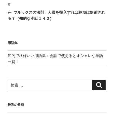
投
過
前
稿
去
ブルックスの法則：人員を投入すれば納期は短縮され
ナ
の
る？（知的な小話１４２）
ビ
投
稿
ゲ
ー
用語集
シ
ョ
知的で格好いい用語集：会話で使えるとオシャレな単語
ン
一覧！
検
検
索
索:
最近の投稿