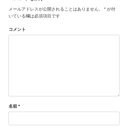
e
er
n
メールアドレスが公開されることはありません。
*
が付
b
a
いている欄は必須項目です
o
o
コメント
k
名前
*