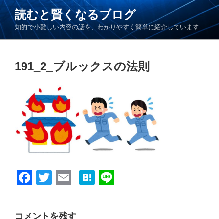
コ
読むと賢くなるブログ
ン
知的で小難しい内容の話を、わかりやすく簡単に紹介しています
テ
ン
ツ
191_2_ブルックスの法則
へ
ス
キ
ッ
プ
F
T
E
H
Li
a
wi
m
at
n
c
tt
ail
e
e
コメントを残す