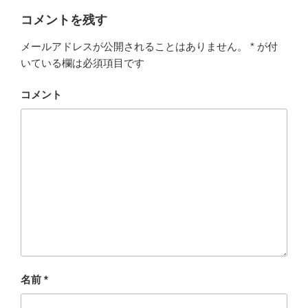
c
tt
ail
e
e
コメントを残す
e
er
n
メールアドレスが公開されることはありません。
*
が付
b
a
いている欄は必須項目です
o
o
コメント
k
名前
*