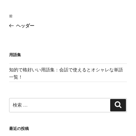
投
過
前
稿
去
ヘッダー
ナ
の
ビ
投
稿
ゲ
ー
用語集
シ
知的で格好いい用語集：会話で使えるとオシャレな単語
ョ
一覧！
ン
検
検
索
索:
最近の投稿