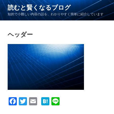
コ
読むと賢くなるブログ
ン
知的で小難しい内容の話を、わかりやすく簡単に紹介しています
テ
ン
ツ
ヘッダー
へ
ス
キ
ッ
プ
F
T
E
H
Li
a
wi
m
at
n