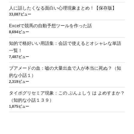
人に話したくなる面白い心理現象まとめ！【保存版】
33,087ビュー
Excelで競馬の自動予想ツールを作った話
8,694ビュー
知的で格好いい用語集：会話で使えるとオシャレな単語
一覧！
7,487ビュー
ブアメードの血：嘘の大量出血で人が本当に死ぬ？（知
的な小話１）
2,319ビュー
タイポグリセミア現象：この ぶんょしう は よめすまか？
（知的な小話１３９）
1,875ビュー