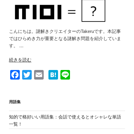
話”
の
こんにちは。謎解きクリエイターのTakeruです。本記事
ではひらめき力が重要となる謎解き問題を紹介していま
す。 …
“ひ
続きを読む
ら
F
T
E
H
Li
め
き
a
wi
m
at
n
系
c
tt
ail
e
e
の
e
er
n
用語集
謎
解
b
a
き
知的で格好いい用語集：会話で使えるとオシャレな単語
o
問
一覧！
o
題