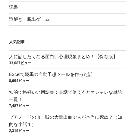
読書
謎解き・脱出ゲーム
人気記事
人に話したくなる面白い心理現象まとめ！【保存版】
33,087ビュー
Excelで競馬の自動予想ツールを作った話
8,694ビュー
知的で格好いい用語集：会話で使えるとオシャレな単語
一覧！
7,487ビュー
ブアメードの血：嘘の大量出血で人が本当に死ぬ？（知
的な小話１）
2,319ビュー