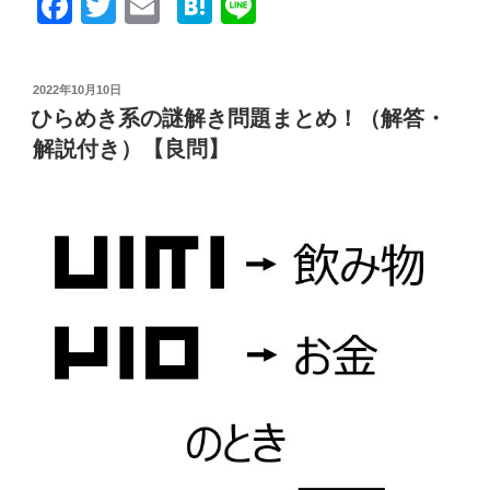
F
T
E
H
Li
き
ク
a
wi
m
at
n
イ
c
tt
ail
e
e
ズ
投
2022年10月10日
e
er
n
ア
稿
ひらめき系の謎解き問題まとめ！（解答・
日:
プ
b
a
解説付き）【良問】
リ
o
『謎
o
解
き
k
千
本
ノ
ッ
ク』
を
作
っ
た