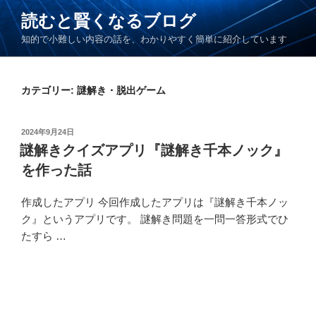
コ
読むと賢くなるブログ
ン
知的で小難しい内容の話を、わかりやすく簡単に紹介しています
テ
ン
ツ
カテゴリー: 謎解き・脱出ゲーム
へ
ス
キ
投
2024年9月24日
ッ
稿
謎解きクイズアプリ『謎解き千本ノック』
日:
プ
を作った話
作成したアプリ 今回作成したアプリは『謎解き千本ノッ
ク』というアプリです。 謎解き問題を一問一答形式でひ
たすら …