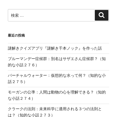
ま
k
と
検
検
め！
索
索:
（解
答・
解
最近の投稿
説
付
謎解きクイズアプリ『謎解き千本ノック』を作った話
き）
ブルーマンデー症候群：別名はサザエさん症候群？（知
【良
的な小話２７６）
問】”
の
バーチャルウォーター：仮想的な水って何？（知的な小
話２７５）
モーガンの公準：人間は動物の心を理解できる？（知的
な小話２７４）
クラークの法則：未来科学に適用される３つの法則と
は？（知的な小話２７３）